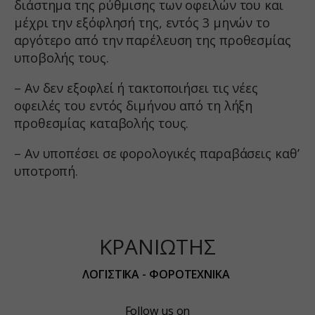
διάστημα της ρύθμισης των οφειλών του και
yith_wrvp_products_list
μέχρι την εξόφλησή της, εντός 3 μηνών το
apps.elfsight.com
αργότερο από την παρέλευση της προθεσμίας
υποβολής τους.
embed.aidaform.com
firebase.aidaform.com
– Αν δεν εξοφλεί ή τακτοποιήσει τις νέες
kraniotis-gr.themebook.cloud
οφειλές του εντός διμήνου από τη λήξη
προθεσμίας καταβολής τους.
kraniotis.aidaform.com
kraniotis.gr
– Αν υποπέσει σε φορολογικές παραβάσεις καθ’
o197999.ingest.sentry.io
υποτροπή.
services.kraniotis.gr
widget.aidaform.com
www.ethnos.gr
ΚΡΑΝΙΩΤΗΣ
www.gstatic.com
ΛΟΓΙΣΤΙΚΑ - ΦΟΡΟΤΕΧΝΙΚΑ
www.kefaloniapress.gr
www.piraeusbank.gr
Follow us on