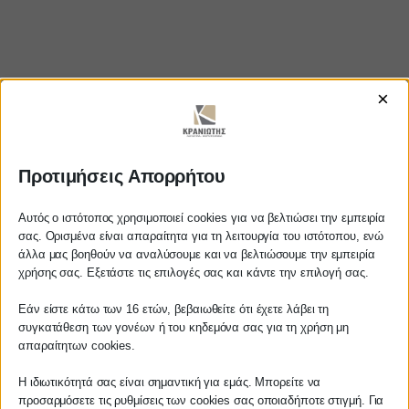
×
Προτιμήσεις Απορρήτου
https://www.youtube.com/watch?
v=xyUCFAtOplI
Αυτός ο ιστότοπος χρησιμοποιεί cookies για να βελτιώσει την εμπειρία
σας. Ορισμένα είναι απαραίτητα για τη λειτουργία του ιστότοπου, ενώ
άλλα μας βοηθούν να αναλύσουμε και να βελτιώσουμε την εμπειρία
Αγαπητέ πελάτη
χρήσης σας. Εξετάστε τις επιλογές σας και κάντε την επιλογή σας.
Πριν προβείτε σε οποιαδήποτε
ΚΡΑΝΙΩΤΗΣ
Εάν είστε κάτω των 16 ετών, βεβαιωθείτε ότι έχετε λάβει τη
παραγγελία υπηρεσίας από την
συγκατάθεση των γονέων ή του κηδεμόνα σας για τη χρήση μη
ιστοσελίδα μας, παρακαλούμε
απαραίτητων cookies.
ΛΟΓΙΣΤΙΚΑ - ΦΟΡΟΤΕΧΝΙΚΑ
επικοινωνήστε μαζί μας είτε
τηλεφωνικά στο
27210 62510-529
, είτε
Η ιδιωτικότητά σας είναι σημαντική για εμάς. Μπορείτε να
Follow us on
προσαρμόσετε τις ρυθμίσεις των cookies σας οποιαδήποτε στιγμή. Για
μέσω email στο