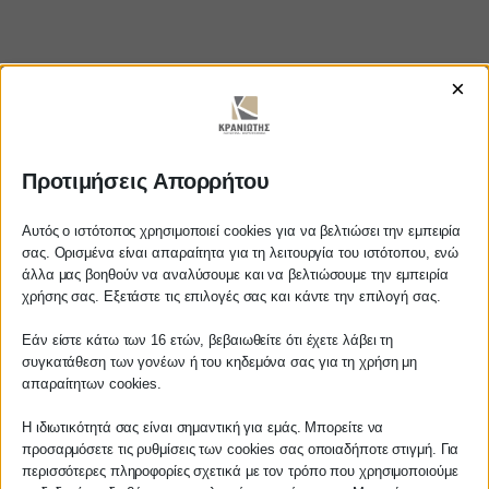
×
https://www.youtube.com/watch?
Προτιμήσεις Απορρήτου
v=WPnxEuZQyPI
Αυτός ο ιστότοπος χρησιμοποιεί cookies για να βελτιώσει την εμπειρία
σας. Ορισμένα είναι απαραίτητα για τη λειτουργία του ιστότοπου, ενώ
άλλα μας βοηθούν να αναλύσουμε και να βελτιώσουμε την εμπειρία
Αγαπητέ πελάτη
χρήσης σας. Εξετάστε τις επιλογές σας και κάντε την επιλογή σας.
ΚΡΑΝΙΩΤΗΣ
Πριν προβείτε σε οποιαδήποτε
Εάν είστε κάτω των 16 ετών, βεβαιωθείτε ότι έχετε λάβει τη
παραγγελία υπηρεσίας από την
ΛΟΓΙΣΤΙΚΑ - ΦΟΡΟΤΕΧΝΙΚΑ
συγκατάθεση των γονέων ή του κηδεμόνα σας για τη χρήση μη
ιστοσελίδα μας, παρακαλούμε
απαραίτητων cookies.
επικοινωνήστε μαζί μας είτε
Follow us on
τηλεφωνικά στο
27210 62510-529
, είτε
Η ιδιωτικότητά σας είναι σημαντική για εμάς. Μπορείτε να
προσαρμόσετε τις ρυθμίσεις των cookies σας οποιαδήποτε στιγμή. Για
μέσω email στο
περισσότερες πληροφορίες σχετικά με τον τρόπο που χρησιμοποιούμε
info@services.kraniotis.gr
για να