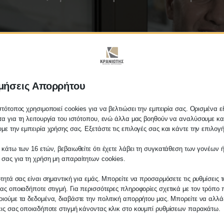
μήσεις Απορρήτου
στότοπος χρησιμοποιεί cookies για να βελτιώσει την εμπειρία σας. Ορισμένα εί
α για τη λειτουργία του ιστότοπου, ενώ άλλα μας βοηθούν να αναλύσουμε κα
με την εμπειρία χρήσης σας. Εξετάστε τις επιλογές σας και κάντε την επιλογ
 κάτω των 16 ετών, βεβαιωθείτε ότι έχετε λάβει τη συγκατάθεση των γονέων ή
λάτη
 σας για τη χρήση μη απαραίτητων cookies.
ίτε σε οποιαδήποτε παραγγελία υπηρεσίας
ότητά σας είναι σημαντική για εμάς. Μπορείτε να προσαρμόσετε τις ρυθμίσεις 
μας, παρακαλούμε επικοινωνήστε μαζί μας 
ας οποιαδήποτε στιγμή. Για περισσότερες πληροφορίες σχετικά με τον τρόπο 
 στο
27210 62510-529
, είτε μέσω email στο
ιούμε τα δεδομένα, διαβάστε την πολιτική απορρήτου μας. Μπορείτε να αλλάξ
για την επιστρεπτέα προκα
εις σας οποιαδήποτε στιγμή κάνοντας κλικ στο κουμπί ρυθμίσεων παρακάτω.
es.kraniotis.gr
για να επιβεβαιώσουμε εά