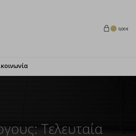
0,00
€
ικοινωνία
ργους: Τελευταία