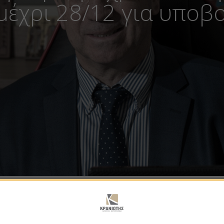
έχρι 28/12 για υποβ
ροχρόνια άνεργους: Τελε