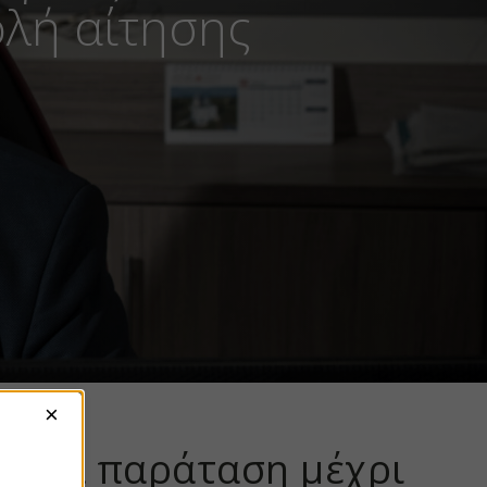
ολή αίτησης
×
υταία παράταση μέχρι