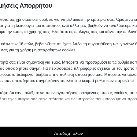
σης
μήσεις Απορρήτου
στότοπος χρησιμοποιεί cookies για να βελτιώσει την εμπειρία σας. Ορισμένα εί
α για τη λειτουργία του ιστότοπου, ενώ άλλα μας βοηθούν να αναλύσουμε κα
με την εμπειρία χρήσης σας. Εξετάστε τις επιλογές σας και κάντε την επιλογ
 κάτω των 16 ετών, βεβαιωθείτε ότι έχετε λάβει τη συγκατάθεση των γονέων ή
λάτη
 σας για τη χρήση μη απαραίτητων cookies.
ίτε σε οποιαδήποτε παραγγελία υπηρεσίας
ότητά σας είναι σημαντική για εμάς. Μπορείτε να προσαρμόσετε τις ρυθμίσεις 
μας, παρακαλούμε επικοινωνήστε μαζί μας 
ας οποιαδήποτε στιγμή. Για περισσότερες πληροφορίες σχετικά με τον τρόπο 
 στο
27210 62510-529
, είτε μέσω email στο
ιούμε τα δεδομένα, διαβάστε την πολιτική απορρήτου μας. Μπορείτε να αλλάξ
εις σας οποιαδήποτε στιγμή κάνοντας κλικ στο κουμπί ρυθμίσεων παρακάτω.
es.kraniotis.gr
για να επιβεβαιώσουμε εά
 την υπόθεση σας.
όψη ότι εάν επιλέξετε να απενεργοποιήσετε ορισμένους τύπους cookies, αυτ
σει την εμπειρία σας στον ιστότοπο και τις υπηρεσίες που μπορούμε να προ
η,
Π. & Κ. Κρανιώτης
αίτητα
ραίτητα cookies και υπηρεσίες επιτρέπουν βασικές λειτουργίες και είναι απα
ν ορθή λειτουργία του ιστότοπου. Αυτά τα cookies και υπηρεσίες δεν απαιτούν 
άθεση του χρήστη σύμφωνα με τον GDPR.
Αποδοχή όλων