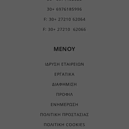
www.googletagmanager.com
chatbase_anon_id
30+ 6976185996
filemanager
F: 30+ 27210 62064
yith_wcms_checkout_form
F: 30+ 27210 62066
yith_wrvp_products_list
apps.elfsight.com
ΜΕΝΟΥ
embed.aidaform.com
firebase.aidaform.com
ΙΔΡΥΣΗ ΕΤΑΙΡΕΙΩΝ
kraniotis-gr.themebook.cloud
ΕΡΓΑΤΙΚΑ
kraniotis.aidaform.com
ΔΙΑΦΗΜΙΣΗ
kraniotis.gr
ΠΡΟΦΙΛ
o197999.ingest.sentry.io
ΕΝΗΜΕΡΩΣΗ
services.kraniotis.gr
ΠΟΛΙΤΙΚΗ ΠΡΟΣΤΑΣΙΑΣ
widget.aidaform.com
www.ethnos.gr
ΠΟΛΙΤΙΚΗ COOKIES