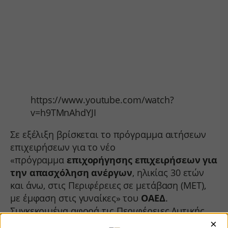
https://www.youtube.com/watch?
v=h9TMnAhdYJI
Σε εξέλιξη βρίσκεται το πρόγραμμα αιτήσεων
επιχειρήσεων για το νέο
«πρόγραμμα
επιχορήγησης επιχειρήσεων για
την απασχόληση ανέργων
, ηλικίας 30 ετών
και άνω, στις Περιφέρειες σε μετάβαση (MΕΤ),
με έμφαση στις γυναίκες» του
ΟΑΕΔ
.
Συγκεκριμένα αφορά τις Περιφέρειες Δυτικής
Μακεδονίας, Στερεάς Ελλάδας, Ιονίων Νήσων,
×