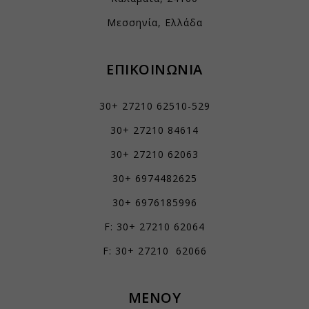
ενσωματωμένες υπηρεσίες κρατήσεων.
mhcookie
Εμφάνιση λεπτομερειών
Μεσσηνία, Ελλάδα
PHPSESSID
Αναλυτικά
woocommerce_cart_hash
js.stripe.com
Τα στατιστικά cookies συλλέγουν πληροφορίες χρήσης,
ΕΠΙΚΟΙΝΩΝΙΑ
επιτρέποντάς μας να αποκτήσουμε γνώσεις για το πώς
woocommerce_items_in_cart
αλληλεπιδρούν οι επισκέπτες με τον ιστότοπό μας.
wordpress_logged_in_*
Εμφάνιση λεπτομερειών
30+ 27210 62510-529
wordpress_test_cookie
Μάρκετινγκ
30+ 27210 84614
_ga
Οι υπηρεσίες μάρκετινγκ χρησιμοποιούνται από διαφημιστές τρίτων
wp_woocommerce_session_*
για να εμφανίζουν εξατομικευμένες διαφημίσεις. Το κάνουν
30+ 27210 62063
_ga_*
wp-settings-*
παρακολουθώντας τους επισκέπτες σε διάφορους ιστότοπους.
30+ 6974482625
mp_*_mixpanel
Εμφάνιση λεπτομερειών
wp-settings-time-*
sbjs_current
30+ 6976185996
Μέσα
wp-wpml_current_admin_language_*
_fbc
Αυτά τα cookies και υπηρεσίες είναι απαραίτητα για την εμφάνιση
sbjs_current_add
F: 30+ 27210 62064
wp-wpml_current_language
ορισμένων μέσων, όπως ενσωματωμένα βίντεο, χάρτες, αναρτήσεις
_fbp
sbjs_first
στα κοινωνικά δίκτυα κ.λπ.
services.kraniotis.gr
F: 30+ 27210 62066
connect.facebook.net
Εμφάνιση λεπτομερειών
sbjs_first_add
www.services.kraniotis.gr
Άλλες υπηρεσίες
sbjs_migrations
ΜΕΝΟΥ
fonts.googleapis.com
Αυτή η κατηγορία περιλαμβάνει όλα τα cookies, τομείς και
sbjs_session