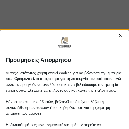
×
Προτιμήσεις Απορρήτου
https://www.youtube.com/watch?
Αυτός ο ιστότοπος χρησιμοποιεί cookies για να βελτιώσει την εμπειρία
v=VM6ydKHIhSI
σας. Ορισμένα είναι απαραίτητα για τη λειτουργία του ιστότοπου, ενώ
άλλα μας βοηθούν να αναλύσουμε και να βελτιώσουμε την εμπειρία
Αγαπητέ πελάτη
χρήσης σας. Εξετάστε τις επιλογές σας και κάντε την επιλογή σας.
Πριν προβείτε σε οποιαδήποτε
Εάν είστε κάτω των 16 ετών, βεβαιωθείτε ότι έχετε λάβει τη
ΚΡΑΝΙΩΤΗΣ
παραγγελία υπηρεσίας από την
συγκατάθεση των γονέων ή του κηδεμόνα σας για τη χρήση μη
ιστοσελίδα μας, παρακαλούμε
απαραίτητων cookies.
ΛΟΓΙΣΤΙΚΑ - ΦΟΡΟΤΕΧΝΙΚΑ
επικοινωνήστε μαζί μας είτε
τηλεφωνικά στο
27210 62510-529
, είτε
Η ιδιωτικότητά σας είναι σημαντική για εμάς. Μπορείτε να