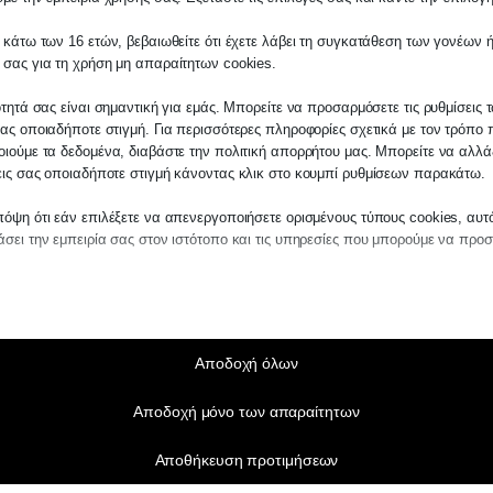
 κάτω των 16 ετών, βεβαιωθείτε ότι έχετε λάβει τη συγκατάθεση των γονέων ή
λάτη
 σας για τη χρήση μη απαραίτητων cookies.
τε σε οποιαδήποτε παραγγελία υπηρεσίας α
ότητά σας είναι σημαντική για εμάς. Μπορείτε να προσαρμόσετε τις ρυθμίσεις 
μας, παρακαλούμε επικοινωνήστε μαζί μας ε
ας οποιαδήποτε στιγμή. Για περισσότερες πληροφορίες σχετικά με τον τρόπο 
2510-529
, είτε μέσω email στο
ιούμε τα δεδομένα, διαβάστε την πολιτική απορρήτου μας. Μπορείτε να αλλάξ
εις σας οποιαδήποτε στιγμή κάνοντας κλικ στο κουμπί ρυθμίσεων παρακάτω.
es.kraniotis.gr
για να επιβεβαιώσουμε εάν
 την υπόθεση σας.
όψη ότι εάν επιλέξετε να απενεργοποιήσετε ορισμένους τύπους cookies, αυτ
σει την εμπειρία σας στον ιστότοπο και τις υπηρεσίες που μπορούμε να προ
,
Π. & Κ. Κρανιώτης
αίτητα
ραίτητα cookies και υπηρεσίες επιτρέπουν βασικές λειτουργίες και είναι απα
ν ορθή λειτουργία του ιστότοπου. Αυτά τα cookies και υπηρεσίες δεν απαιτούν 
άθεση του χρήστη σύμφωνα με τον GDPR.
Αποδοχή όλων
Εμφάνιση λεπτομερειών
Αποδοχή μόνο των απαραίτητων
τούμενα
e_mid
α cookies και υπηρεσίες είναι απαραίτητα για την ορθή λειτουργία του ιστότο
Αποθήκευση προτιμήσεων
η τους απαιτεί τη συγκατάθεση του χρήστη. Αυτό μπορεί να περιλαμβάνει, αλ
_sid
ίζεται σε: πύλες πληρωμής, υπηρεσίες captcha, ενσωματωμένες υπηρεσίες κ