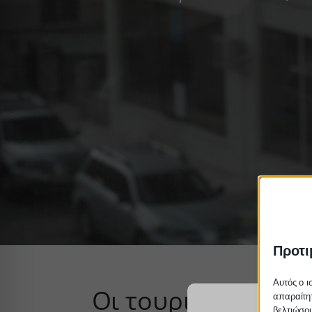
Προτι
Αυτός ο ι
Οι τουριστικές επ
απαραίτητ
βελτιώσου