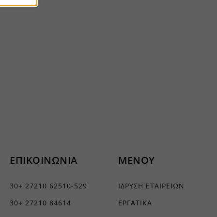
ήσουμε
ν
ορους
ν, όπως
ΕΠΙΚΟΙΝΩΝΙΑ
ΜΕΝΟΥ
τουν σε
30+ 27210 62510-529
ΙΔΡΥΣΗ ΕΤΑΙΡΕΙΩΝ
30+ 27210 84614
ΕΡΓΑΤΙΚΑ