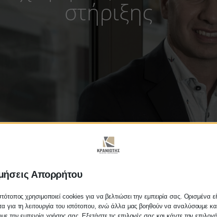
στήριξης
μήσεις Απορρήτου
στότοπος χρησιμοποιεί cookies για να βελτιώσει την εμπειρία σας. Ορισμένα εί
ιχειρήσεις στο επίκεντρο τ
α για τη λειτουργία του ιστότοπου, ενώ άλλα μας βοηθούν να αναλύσουμε κα
με την εμπειρία χρήσης σας. Εξετάστε τις επιλογές σας και κάντε την επιλογ