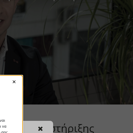
×
ναι
ων μέτρων στήριξης
ι να
ή σας.