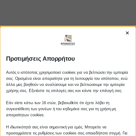
×
Προτιμήσεις Απορρήτου
https://www.youtube.com/watch?
v=S5VBuOBgY-E
Αυτός ο ιστότοπος χρησιμοποιεί cookies για να βελτιώσει την εμπειρία
σας. Ορισμένα είναι απαραίτητα για τη λειτουργία του ιστότοπου, ενώ
άλλα μας βοηθούν να αναλύσουμε και να βελτιώσουμε την εμπειρία
Αγαπητέ πελάτη
χρήσης σας. Εξετάστε τις επιλογές σας και κάντε την επιλογή σας.
Πριν προβείτε σε οποιαδήποτε
ΚΡΑΝΙΩΤΗΣ
Εάν είστε κάτω των 16 ετών, βεβαιωθείτε ότι έχετε λάβει τη
παραγγελία υπηρεσίας από την
συγκατάθεση των γονέων ή του κηδεμόνα σας για τη χρήση μη
ιστοσελίδα μας, παρακαλούμε
απαραίτητων cookies.
ΛΟΓΙΣΤΙΚΑ - ΦΟΡΟΤΕΧΝΙΚΑ
επικοινωνήστε μαζί μας είτε
τηλεφωνικά στο
27210 62510-529
, είτε
Η ιδιωτικότητά σας είναι σημαντική για εμάς. Μπορείτε να
Follow us on
προσαρμόσετε τις ρυθμίσεις των cookies σας οποιαδήποτε στιγμή. Για
μέσω email στο