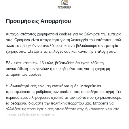
Προτιμήσεις Απορρήτου
ΚΡΑΝΙΩΤΗΣ
Αυτός ο ιστότοπος χρησιμοποιεί cookies για να βελτιώσει την εμπειρία
σας. Ορισμένα είναι απαραίτητα για τη λειτουργία του ιστότοπου, ενώ
ΛΟΓΙΣΤΙΚΑ - ΦΟΡΟΤΕΧΝΙΚΑ
άλλα μας βοηθούν να αναλύσουμε και να βελτιώσουμε την εμπειρία
Αγαπητέ πελάτη
χρήσης σας. Εξετάστε τις επιλογές σας και κάντε την επιλογή σας.
Follow us on
Πριν προβείτε σε οποιαδήποτε
Εάν είστε κάτω των 16 ετών, βεβαιωθείτε ότι έχετε λάβει τη
παραγγελία υπηρεσίας από την
συγκατάθεση των γονέων ή του κηδεμόνα σας για τη χρήση μη
ιστοσελίδα μας, παρακαλούμε
απαραίτητων cookies.
επικοινωνήστε μαζί μας είτε
τηλεφωνικά στο
27210 62510-529
, είτε
Η ιδιωτικότητά σας είναι σημαντική για εμάς. Μπορείτε να
ΚΕΝΤΡΙΚΟ
προσαρμόσετε τις ρυθμίσεις των cookies σας οποιαδήποτε στιγμή. Για
μέσω email στο
περισσότερες πληροφορίες σχετικά με τον τρόπο που χρησιμοποιούμε
info@services.kraniotis.gr
για να
τα δεδομένα, διαβάστε την πολιτική απορρήτου μας. Μπορείτε να
Χρυσοστόμου Σμύρνης 55 & Θουκυδίδου
επιβεβαιώσουμε εάν μπορούμε να
αλλάξετε τις προτιμήσεις σας οποιαδήποτε στιγμή κάνοντας κλικ στο
αναλάβουμε την υπόθεση σας.
Καλαμάτα, 24100
κουμπί ρυθμίσεων παρακάτω.
Με εκτίμηση,
Π. & Κ. Κρανιώτης
Μεσσηνία, Ελλάδα
Λάβετε υπόψη ότι εάν επιλέξετε να απενεργοποιήσετε ορισμένους