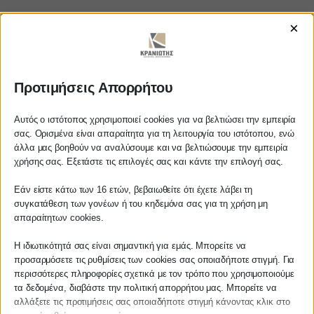
×
https://www.youtube.com/watch?
v=4wbOFJNCX_8
Προτιμήσεις Απορρήτου
Αυτός ο ιστότοπος χρησιμοποιεί cookies για να βελτιώσει την εμπειρία
σας. Ορισμένα είναι απαραίτητα για τη λειτουργία του ιστότοπου, ενώ
ΚΡΑΝΙΩΤΗΣ
άλλα μας βοηθούν να αναλύσουμε και να βελτιώσουμε την εμπειρία
Αγαπητέ πελάτη
χρήσης σας. Εξετάστε τις επιλογές σας και κάντε την επιλογή σας.
ΛΟΓΙΣΤΙΚΑ - ΦΟΡΟΤΕΧΝΙΚΑ
Πριν προβείτε σε οποιαδήποτε
Εάν είστε κάτω των 16 ετών, βεβαιωθείτε ότι έχετε λάβει τη
παραγγελία υπηρεσίας από την
συγκατάθεση των γονέων ή του κηδεμόνα σας για τη χρήση μη
Follow us on
ιστοσελίδα μας, παρακαλούμε
απαραίτητων cookies.
επικοινωνήστε μαζί μας είτε
τηλεφωνικά στο
27210 62510-529
, είτε
Η ιδιωτικότητά σας είναι σημαντική για εμάς. Μπορείτε να
προσαρμόσετε τις ρυθμίσεις των cookies σας οποιαδήποτε στιγμή. Για
μέσω email στο
περισσότερες πληροφορίες σχετικά με τον τρόπο που χρησιμοποιούμε
info@services.kraniotis.gr
για να
ΚΕΝΤΡΙΚΟ
τα δεδομένα, διαβάστε την πολιτική απορρήτου μας. Μπορείτε να
επιβεβαιώσουμε εάν μπορούμε να
αλλάξετε τις προτιμήσεις σας οποιαδήποτε στιγμή κάνοντας κλικ στο
αναλάβουμε την υπόθεση σας.