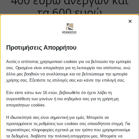
400 ευρώ άνεργων και
τα 600 ευρώ
×
επιστημόνων.
https://www.youtube.com/watch?
Προτιμήσεις Απορρήτου
v=0ii6wEN_bmY
Αυτός ο ιστότοπος χρησιμοποιεί cookies για να βελτιώσει την εμπειρία
σας. Ορισμένα είναι απαραίτητα για τη λειτουργία του ιστότοπου, ενώ
άλλα μας βοηθούν να αναλύσουμε και να βελτιώσουμε την εμπειρία
Αγαπητέ πελάτη
ΚΡΑΝΙΩΤΗΣ
χρήσης σας. Εξετάστε τις επιλογές σας και κάντε την επιλογή σας.
Πριν προβείτε σε οποιαδήποτε
Εάν είστε κάτω των 16 ετών, βεβαιωθείτε ότι έχετε λάβει τη
ΛΟΓΙΣΤΙΚΑ - ΦΟΡΟΤΕΧΝΙΚΑ
παραγγελία υπηρεσίας από την
συγκατάθεση των γονέων ή του κηδεμόνα σας για τη χρήση μη
ιστοσελίδα μας, παρακαλούμε
απαραίτητων cookies.
Follow us on
επικοινωνήστε μαζί μας είτε
τηλεφωνικά στο
27210 62510-529
, είτε
Η ιδιωτικότητά σας είναι σημαντική για εμάς. Μπορείτε να
προσαρμόσετε τις ρυθμίσεις των cookies σας οποιαδήποτε στιγμή. Για
μέσω email στο
περισσότερες πληροφορίες σχετικά με τον τρόπο που χρησιμοποιούμε
info@services.kraniotis.gr
για να
τα δεδομένα, διαβάστε την πολιτική απορρήτου μας. Μπορείτε να