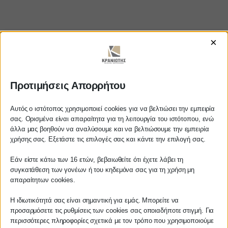
×
https://www.youtube.com/watch?
Προτιμήσεις Απορρήτου
v=WW6KVJXF3A4
Αυτός ο ιστότοπος χρησιμοποιεί cookies για να βελτιώσει την εμπειρία
σας. Ορισμένα είναι απαραίτητα για τη λειτουργία του ιστότοπου, ενώ
άλλα μας βοηθούν να αναλύσουμε και να βελτιώσουμε την εμπειρία
Αγαπητέ πελάτη
χρήσης σας. Εξετάστε τις επιλογές σας και κάντε την επιλογή σας.
ΚΡΑΝΙΩΤΗΣ
Πριν προβείτε σε οποιαδήποτε
Εάν είστε κάτω των 16 ετών, βεβαιωθείτε ότι έχετε λάβει τη
παραγγελία υπηρεσίας από την
ΛΟΓΙΣΤΙΚΑ - ΦΟΡΟΤΕΧΝΙΚΑ
συγκατάθεση των γονέων ή του κηδεμόνα σας για τη χρήση μη
ιστοσελίδα μας, παρακαλούμε
απαραίτητων cookies.
επικοινωνήστε μαζί μας είτε
Follow us on
τηλεφωνικά στο
27210 62510-529
, είτε
Η ιδιωτικότητά σας είναι σημαντική για εμάς. Μπορείτε να
προσαρμόσετε τις ρυθμίσεις των cookies σας οποιαδήποτε στιγμή. Για
μέσω email στο
περισσότερες πληροφορίες σχετικά με τον τρόπο που χρησιμοποιούμε
info@services.kraniotis.gr
για να