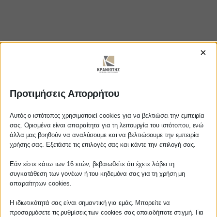
×
Προτιμήσεις Απορρήτου
https://www.youtube.com/watch?
v=aWju-FuWTIU
Αυτός ο ιστότοπος χρησιμοποιεί cookies για να βελτιώσει την εμπειρία
σας. Ορισμένα είναι απαραίτητα για τη λειτουργία του ιστότοπου, ενώ
άλλα μας βοηθούν να αναλύσουμε και να βελτιώσουμε την εμπειρία
Αγαπητέ πελάτη
χρήσης σας. Εξετάστε τις επιλογές σας και κάντε την επιλογή σας.
Πριν προβείτε σε οποιαδήποτε
ΚΡΑΝΙΩΤΗΣ
Εάν είστε κάτω των 16 ετών, βεβαιωθείτε ότι έχετε λάβει τη
παραγγελία υπηρεσίας από την
συγκατάθεση των γονέων ή του κηδεμόνα σας για τη χρήση μη
ιστοσελίδα μας, παρακαλούμε
απαραίτητων cookies.
ΛΟΓΙΣΤΙΚΑ - ΦΟΡΟΤΕΧΝΙΚΑ
επικοινωνήστε μαζί μας είτε
τηλεφωνικά στο
27210 62510-529
, είτε
Η ιδιωτικότητά σας είναι σημαντική για εμάς. Μπορείτε να
Follow us on
προσαρμόσετε τις ρυθμίσεις των cookies σας οποιαδήποτε στιγμή. Για
μέσω email στο