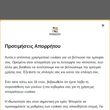
×
Προτιμήσεις Απορρήτου
https://www.youtube.com/watch?
v=O51T11SpaWA
Αυτός ο ιστότοπος χρησιμοποιεί cookies για να βελτιώσει την εμπειρία
σας. Ορισμένα είναι απαραίτητα για τη λειτουργία του ιστότοπου, ενώ
άλλα μας βοηθούν να αναλύσουμε και να βελτιώσουμε την εμπειρία
Αγαπητέ πελάτη
χρήσης σας. Εξετάστε τις επιλογές σας και κάντε την επιλογή σας.
ΚΡΑΝΙΩΤΗΣ
Πριν προβείτε σε οποιαδήποτε
Εάν είστε κάτω των 16 ετών, βεβαιωθείτε ότι έχετε λάβει τη
παραγγελία υπηρεσίας από την
συγκατάθεση των γονέων ή του κηδεμόνα σας για τη χρήση μη
ιστοσελίδα μας, παρακαλούμε
ΛΟΓΙΣΤΙΚΑ - ΦΟΡΟΤΕΧΝΙΚΑ
απαραίτητων cookies.
επικοινωνήστε μαζί μας είτε
τηλεφωνικά στο
27210 62510-529
, είτε
Η ιδιωτικότητά σας είναι σημαντική για εμάς. Μπορείτε να
Follow us on
προσαρμόσετε τις ρυθμίσεις των cookies σας οποιαδήποτε στιγμή. Για
μέσω email στο