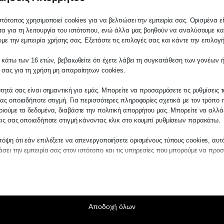
στότοπος χρησιμοποιεί cookies για να βελτιώσει την εμπειρία σας. Ορισμένα εί
α για τη λειτουργία του ιστότοπου, ενώ άλλα μας βοηθούν να αναλύσουμε κα
με την εμπειρία χρήσης σας. Εξετάστε τις επιλογές σας και κάντε την επιλογ
 κάτω των 16 ετών, βεβαιωθείτε ότι έχετε λάβει τη συγκατάθεση των γονέων ή
λάτη
 σας για τη χρήση μη απαραίτητων cookies.
ίτε σε οποιαδήποτε παραγγελία υπηρεσίας
ότητά σας είναι σημαντική για εμάς. Μπορείτε να προσαρμόσετε τις ρυθμίσεις 
μας, παρακαλούμε επικοινωνήστε μαζί μας 
ας οποιαδήποτε στιγμή. Για περισσότερες πληροφορίες σχετικά με τον τρόπο 
 στο
27210 62510-529
, είτε μέσω email στο
ιούμε τα δεδομένα, διαβάστε την πολιτική απορρήτου μας. Μπορείτε να αλλάξ
εις σας οποιαδήποτε στιγμή κάνοντας κλικ στο κουμπί ρυθμίσεων παρακάτω.
es.kraniotis.gr
για να επιβεβαιώσουμε εά
 την υπόθεση σας.
όψη ότι εάν επιλέξετε να απενεργοποιήσετε ορισμένους τύπους cookies, αυτ
σει την εμπειρία σας στον ιστότοπο και τις υπηρεσίες που μπορούμε να προ
η,
Π. & Κ. Κρανιώτης
αίτητα
ραίτητα cookies και υπηρεσίες επιτρέπουν βασικές λειτουργίες και είναι απα
ν ορθή λειτουργία του ιστότοπου. Αυτά τα cookies και υπηρεσίες δεν απαιτούν 
άθεση του χρήστη σύμφωνα με τον GDPR.
Αποδοχή όλων
Εμφάνιση λεπτομερειών