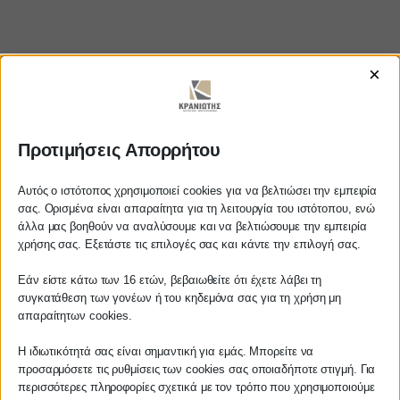
×
https://www.youtube.com/watch?
Προτιμήσεις Απορρήτου
v=SzstdhE9bys
Αυτός ο ιστότοπος χρησιμοποιεί cookies για να βελτιώσει την εμπειρία
σας. Ορισμένα είναι απαραίτητα για τη λειτουργία του ιστότοπου, ενώ
άλλα μας βοηθούν να αναλύσουμε και να βελτιώσουμε την εμπειρία
Αγαπητέ πελάτη
χρήσης σας. Εξετάστε τις επιλογές σας και κάντε την επιλογή σας.
ΚΡΑΝΙΩΤΗΣ
Πριν προβείτε σε οποιαδήποτε
Εάν είστε κάτω των 16 ετών, βεβαιωθείτε ότι έχετε λάβει τη
παραγγελία υπηρεσίας από την
ΛΟΓΙΣΤΙΚΑ - ΦΟΡΟΤΕΧΝΙΚΑ
συγκατάθεση των γονέων ή του κηδεμόνα σας για τη χρήση μη
ιστοσελίδα μας, παρακαλούμε
απαραίτητων cookies.
επικοινωνήστε μαζί μας είτε
Follow us on
τηλεφωνικά στο
27210 62510-529
, είτε
Η ιδιωτικότητά σας είναι σημαντική για εμάς. Μπορείτε να
προσαρμόσετε τις ρυθμίσεις των cookies σας οποιαδήποτε στιγμή. Για
μέσω email στο
περισσότερες πληροφορίες σχετικά με τον τρόπο που χρησιμοποιούμε
info@services.kraniotis.gr
για να