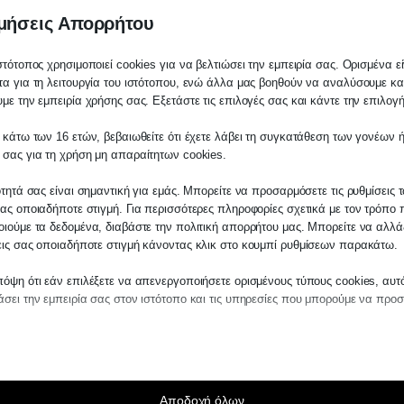
μήσεις Απορρήτου
στότοπος χρησιμοποιεί cookies για να βελτιώσει την εμπειρία σας. Ορισμένα εί
α για τη λειτουργία του ιστότοπου, ενώ άλλα μας βοηθούν να αναλύσουμε κα
με την εμπειρία χρήσης σας. Εξετάστε τις επιλογές σας και κάντε την επιλογ
 κάτω των 16 ετών, βεβαιωθείτε ότι έχετε λάβει τη συγκατάθεση των γονέων ή
λάτη
 σας για τη χρήση μη απαραίτητων cookies.
ίτε σε οποιαδήποτε παραγγελία υπηρεσίας
ότητά σας είναι σημαντική για εμάς. Μπορείτε να προσαρμόσετε τις ρυθμίσεις 
μας, παρακαλούμε επικοινωνήστε μαζί μας 
ας οποιαδήποτε στιγμή. Για περισσότερες πληροφορίες σχετικά με τον τρόπο 
 στο
27210 62510-529
, είτε μέσω email στο
ιούμε τα δεδομένα, διαβάστε την πολιτική απορρήτου μας. Μπορείτε να αλλάξ
εις σας οποιαδήποτε στιγμή κάνοντας κλικ στο κουμπί ρυθμίσεων παρακάτω.
es.kraniotis.gr
για να επιβεβαιώσουμε εά
 την υπόθεση σας.
όψη ότι εάν επιλέξετε να απενεργοποιήσετε ορισμένους τύπους cookies, αυτ
σει την εμπειρία σας στον ιστότοπο και τις υπηρεσίες που μπορούμε να προ
so0
η,
Π. & Κ. Κρανιώτης
νουν άνεργοι, και θα πρέπει να μην πληρούν τις π
αίτητα
ραίτητα cookies και υπηρεσίες επιτρέπουν βασικές λειτουργίες και είναι απα
ν ορθή λειτουργία του ιστότοπου. Αυτά τα cookies και υπηρεσίες δεν απαιτούν 
άθεση του χρήστη σύμφωνα με τον GDPR.
Αποδοχή όλων