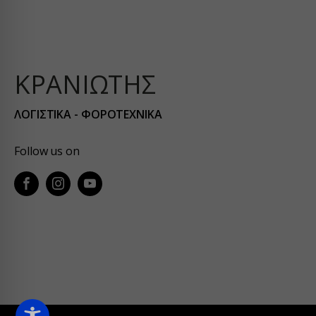
kraniot
kranioti
o197999
services
ΚΡΑΝΙΩΤΗΣ
widget.
ΛΟΓΙΣΤΙΚΑ - ΦΟΡΟΤΕΧΝΙΚΑ
www.eth
www.gst
Follow us on
www.kef
www.pir