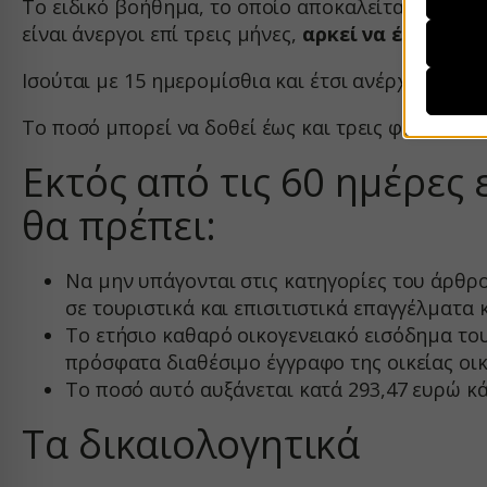
Το ειδικό βοήθημα, το οποίο αποκαλείται «
Ειδικ
είναι άνεργοι επί τρεις μήνες,
αρκεί να έχουν π
Απαι
Ισούται με 15 ημερομίσθια και έτσι ανέρχεται σε
__strip
Αυτά τ
η χρήσ
__stripe
περιορ
Το ποσό μπορεί να δοθεί έως και τρεις φορές τον
CONSE
Εκτός από τις 60 ημέρες 
mhcook
Αναλυ
js.strip
Τα στα
θα πρέπει:
PHPSE
γνώσει
woocom
Να μην υπάγονται στις κατηγορίες του άρθρο
woocom
Μάρκε
σε τουριστικά και επισιτιστικά επαγγέλματα κ.
_ga
Οι υπη
wordpre
Το ετήσιο καθαρό οικογενειακό εισόδημα το
εξατομ
_ga_*
wordpre
ιστότο
πρόσφατα διαθέσιμο έγγραφο της οικείας οι
mp_*_m
wp_woo
Το ποσό αυτό αυξάνεται κατά 293,47 ευρώ κά
sbjs_cu
Μέσα
wp-setti
Τα δικαιολογητικά
_fbc
Αυτά τ
sbjs_cu
wp-setti
ενσωμα
_fbp
sbjs_fir
wp-wpml