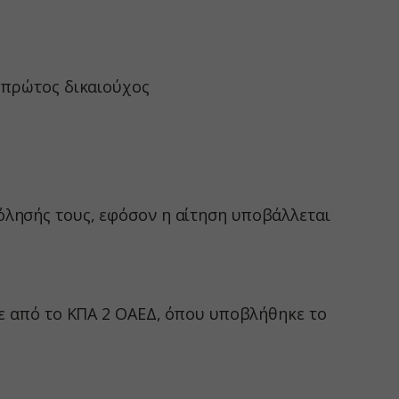
τουν σε
 πρώτος δικαιούχος
όλησής τους, εφόσον η αίτηση υποβάλλεται
τε από το ΚΠΑ 2 ΟΑΕΔ, όπου υποβλήθηκε το