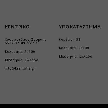
is.aidaform.com
s.gr
.ingest.sentry.io
.kraniotis.gr
ΚΕΝΤΡΙΚΟ
ΥΠΟΚΑΤΑΣΤΗΜΑ
aidaform.com
nos.gr
Χρυσοστόμου Σμύρνης
Καμβύση 38
55 & Θουκυδίδου
atic.com
Καλαμάτα, 24100
Καλαμάτα, 24100
aloniapress.gr
Μεσσηνία, Ελλάδα
Μεσσηνία, Ελλάδα
aeusbank.gr
info@kraniotis.gr