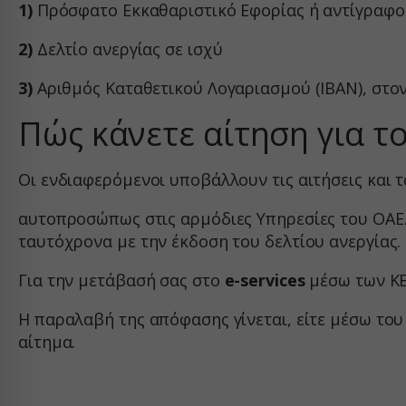
1)
Πρόσφατο Εκκαθαριστικό Εφορίας ή αντίγραφο
connect
sbjs_fir
wp-wpml
Άλλες
fonts.g
Αυτή η
2)
Δελτίο ανεργίας σε ισχύ
sbjs_mi
services
άλλες 
fonts.g
sbjs_se
www.ser
3)
Αριθμός Καταθετικού Λογαριασμού (ΙΒΑΝ), στον
www.fa
sbjs_ud
Πώς κάνετε αίτηση για τ
www.go
*_curre
region1
www.yo
borlabs
static.c
Οι ενδιαφερόμενοι υποβάλλουν τις αιτήσεις και τ
chatbas
www.goo
fileman
αυτοπροσώπως στις αρμόδιες Υπηρεσίες του ΟΑΕΔ
www.go
ταυτόχρονα με την έκδοση του δελτίου ανεργίας. 
yith_w
yith_wr
Για την μετάβασή σας στο
e-services
μέσω των ΚΕ
apps.el
Η παραλαβή της απόφασης γίνεται, είτε μέσω του
embed.
αίτημα.
firebas
kraniot