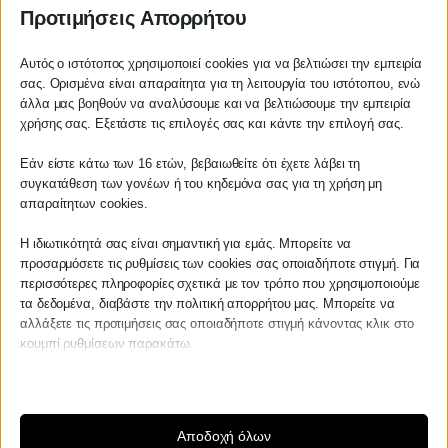
αγοραπωλησίες ακινήτων, γονικές παροχές,
Προτιμήσεις Απορρήτου
δωρεές, αποδοχές κληρονομίας, σύσταση,
τροποποίηση και κατάργηση οριζόντιας και
Αυτός ο ιστότοπος χρησιμοποιεί cookies για να βελτιώσει την εμπειρία
σας. Ορισμένα είναι απαραίτητα για τη λειτουργία του ιστότοπου, ενώ
κάθετης ιδιοκτησίας.
άλλα μας βοηθούν να αναλύσουμε και να βελτιώσουμε την εμπειρία
Αγαπητέ πελάτη
χρήσης σας. Εξετάστε τις επιλογές σας και κάντε την επιλογή σας.
Αναλαμβάνει, επίσης, σύμφωνα
Πριν προβείτε σε οποιαδήποτε
συμβίωσης, πράξεις αναγνώρισης τέκνων,
Εάν είστε κάτω των 16 ετών, βεβαιωθείτε ότι έχετε λάβει τη
παραγγελία υπηρεσίας από την
συναίνεσης σε υποβοηθούμενη
συγκατάθεση των γονέων ή του κηδεμόνα σας για τη χρήση μη
ιστοσελίδα μας, παρακαλούμε
απαραίτητων cookies.
αναπαραγωγή, συναινετικής λύσης γάμου,
επικοινωνήστε μαζί μας είτε
ανάθεσης επιμέλειας, επικοινωνίας και
τηλεφωνικά στο
27210 62510-529
, είτε
Η ιδιωτικότητά σας είναι σημαντική για εμάς. Μπορείτε να
διατροφής τέκνων. Τέλος, ασχολείται με
προσαρμόσετε τις ρυθμίσεις των cookies σας οποιαδήποτε στιγμή. Για
μέσω email στο
σύνταξη διαθηκών, πληρεξούσια, ένορκες
περισσότερες πληροφορίες σχετικά με τον τρόπο που χρησιμοποιούμε
info@services.kraniotis.gr
για να
τα δεδομένα, διαβάστε την πολιτική απορρήτου μας. Μπορείτε να
βεβαιώσεις, προσύμφωνα, κληρώσεις,
επιβεβαιώσουμε εάν μπορούμε να
αλλάξετε τις προτιμήσεις σας οποιαδήποτε στιγμή κάνοντας κλικ στο
απογραφές θυρίδας.
αναλάβουμε την υπόθεση σας.
κουμπί ρυθμίσεων παρακάτω.
Με εκτίμηση,
Π. & Κ. Κρανιώτης
Λάβετε υπόψη ότι εάν επιλέξετε να απενεργοποιήσετε ορισμένους
τύπους cookies, αυτό μπορεί να επηρεάσει την εμπειρία σας στον
ιστότοπο και τις υπηρεσίες που μπορούμε να προσφέρουμε.
ΚΡΑΝΙΩΤΗΣ
Αποδοχή όλων