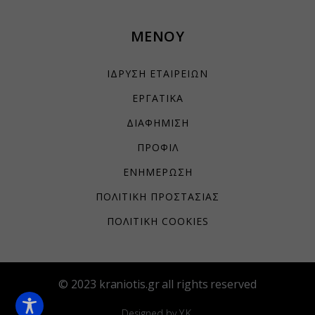
yith_wcms_checkout_form
ΜΕΝΟΥ
yith_wrvp_products_list
apps.elfsight.com
ΙΔΡΥΣΗ ΕΤΑΙΡΕΙΩΝ
embed.aidaform.com
ΕΡΓΑΤΙΚΑ
firebase.aidaform.com
ΔΙΑΦΗΜΙΣΗ
kraniotis-gr.themebook.cloud
ΠΡΟΦΙΛ
kraniotis.aidaform.com
ΕΝΗΜΕΡΩΣΗ
kraniotis.gr
ΠΟΛΙΤΙΚΗ ΠΡΟΣΤΑΣΙΑΣ
o197999.ingest.sentry.io
services.kraniotis.gr
ΠΟΛΙΤΙΚΗ COOKIES
widget.aidaform.com
www.ethnos.gr
© 2023 kraniotis.gr all rights reserved
www.gstatic.com
www.kefaloniapress.gr
Designed by Y.K.