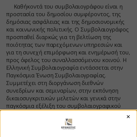
Καθήκοντά του συμβολαιογράφου είναι η
προστασία του δημοσίου συμφέροντος, της
δημόσιας ασφάλειας και της δημοσιονομικής
και κοινωνικής πολιτικής. Ο Συμβολαιογράφος
προσπαθεί διαρκώς για τη βελτίωση της
ποιότητας των παρεχόμενων υπηρεσιών και
για τη συνεχή επιμόρφωση και ενημέρωσή του,
προς όφελος του συναλλασσόμενου κοινού. Η
Ελληνική Συμβολαιογραφία εντάσσεται στην
Παγκόσμια Ένωση Συμβολαιογραφίας.
Συμμετέχει στη διοργάνωση διεθνών
συνεδρίων και σεμιναρίων, στην εκπόνηση
δικαιοσυγκριτικών μελετών και γενικά στην
παγκόσμια εξέλιξη του συμβολαιογραφικού
θεσμού.
×
Ο συμβολαιογράφος ασχολείται με κάθε
είδους συμβολαιογραφικές υποθέσεις, όπως