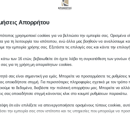
μήσεις Απορρήτου
στότοπος χρησιμοποιεί cookies για να βελτιώσει την εμπειρία σας. Ορισμένα εί
α για τη λειτουργία του ιστότοπου, ενώ άλλα μας βοηθούν να αναλύσουμε κα
με την εμπειρία χρήσης σας. Εξετάστε τις επιλογές σας και κάντε την επιλογ
 κάτω των 16 ετών, βεβαιωθείτε ότι έχετε λάβει τη συγκατάθεση των γονέων ή
λάτη
 σας για τη χρήση μη απαραίτητων cookies.
τε σε οποιαδήποτε παραγγελία υπηρεσίας α
ότητά σας είναι σημαντική για εμάς. Μπορείτε να προσαρμόσετε τις ρυθμίσεις 
μας, παρακαλούμε επικοινωνήστε μαζί μας ε
ας οποιαδήποτε στιγμή. Για περισσότερες πληροφορίες σχετικά με τον τρόπο 
2510-529
, είτε μέσω email στο
ιούμε τα δεδομένα, διαβάστε την πολιτική απορρήτου μας. Μπορείτε να αλλάξ
εις σας οποιαδήποτε στιγμή κάνοντας κλικ στο κουμπί ρυθμίσεων παρακάτω.
es.kraniotis.gr
για να επιβεβαιώσουμε εάν
 την υπόθεση σας.
όψη ότι εάν επιλέξετε να απενεργοποιήσετε ορισμένους τύπους cookies, αυτ
σει την εμπειρία σας στον ιστότοπο και τις υπηρεσίες που μπορούμε να προ
,
Π. & Κ. Κρανιώτης
αίτητα