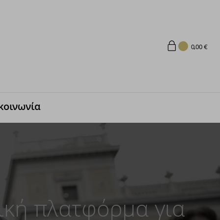
0,00
€
κοινωνία
ική πλατφόρμα για