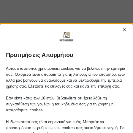
×
Προτιμήσεις Απορρήτου
https://www.youtube.com/watch?
v=eMWlkNpVD5M
Αυτός ο ιστότοπος χρησιμοποιεί cookies για να βελτιώσει την εμπειρία
σας. Ορισμένα είναι απαραίτητα για τη λειτουργία του ιστότοπου, ενώ
άλλα μας βοηθούν να αναλύσουμε και να βελτιώσουμε την εμπειρία
Αγαπητέ πελάτη
χρήσης σας. Εξετάστε τις επιλογές σας και κάντε την επιλογή σας.
ΚΡΑΝΙΩΤΗΣ
Πριν προβείτε σε οποιαδήποτε
Εάν είστε κάτω των 16 ετών, βεβαιωθείτε ότι έχετε λάβει τη
παραγγελία υπηρεσίας από την
συγκατάθεση των γονέων ή του κηδεμόνα σας για τη χρήση μη
ΛΟΓΙΣΤΙΚΑ - ΦΟΡΟΤΕΧΝΙΚΑ
ιστοσελίδα μας, παρακαλούμε
απαραίτητων cookies.
επικοινωνήστε μαζί μας είτε
τηλεφωνικά στο
27210 62510-529
, είτε
Η ιδιωτικότητά σας είναι σημαντική για εμάς. Μπορείτε να
Follow us on
προσαρμόσετε τις ρυθμίσεις των cookies σας οποιαδήποτε στιγμή. Για
μέσω email στο