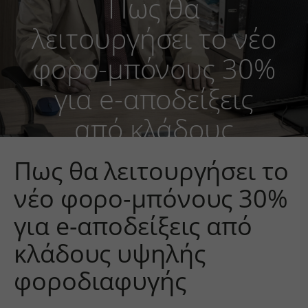
Πως θα
λειτουργήσει το νέο
φορο-μπόνους 30%
για e-αποδείξεις
από κλάδους
υψηλής
Πως θα λειτουργήσει το
φοροδιαφυγής
νέο φορο-μπόνους 30%
για e-αποδείξεις από
κλάδους υψηλής
φοροδιαφυγής