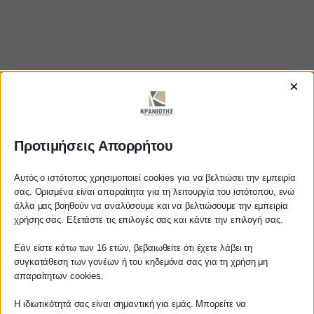
×
Προτιμήσεις Απορρήτου
https://www.youtube.com/watch?
Αυτός ο ιστότοπος χρησιμοποιεί cookies για να βελτιώσει την εμπειρία
v=5Bm6Ky1akI8
σας. Ορισμένα είναι απαραίτητα για τη λειτουργία του ιστότοπου, ενώ
άλλα μας βοηθούν να αναλύσουμε και να βελτιώσουμε την εμπειρία
Αγαπητέ πελάτη
χρήσης σας. Εξετάστε τις επιλογές σας και κάντε την επιλογή σας.
Πριν προβείτε σε οποιαδήποτε
Εάν είστε κάτω των 16 ετών, βεβαιωθείτε ότι έχετε λάβει τη
ΚΡΑΝΙΩΤΗΣ
παραγγελία υπηρεσίας από την
συγκατάθεση των γονέων ή του κηδεμόνα σας για τη χρήση μη
ιστοσελίδα μας, παρακαλούμε
απαραίτητων cookies.
ΛΟΓΙΣΤΙΚΑ - ΦΟΡΟΤΕΧΝΙΚΑ
επικοινωνήστε μαζί μας είτε
τηλεφωνικά στο
27210 62510-529
, είτε
Η ιδιωτικότητά σας είναι σημαντική για εμάς. Μπορείτε να