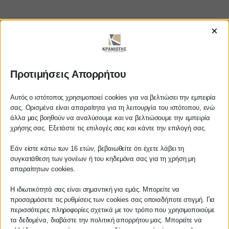
×
https://www.youtube.com/watch?
v=nhRVmfmZT0U
Προτιμήσεις Απορρήτου
Αυτός ο ιστότοπος χρησιμοποιεί cookies για να βελτιώσει την εμπειρία
σας. Ορισμένα είναι απαραίτητα για τη λειτουργία του ιστότοπου, ενώ
άλλα μας βοηθούν να αναλύσουμε και να βελτιώσουμε την εμπειρία
ΚΡΑΝΙΩΤΗΣ
Αγαπητέ πελάτη
χρήσης σας. Εξετάστε τις επιλογές σας και κάντε την επιλογή σας.
Πριν προβείτε σε οποιαδήποτε
ΛΟΓΙΣΤΙΚΑ - ΦΟΡΟΤΕΧΝΙΚΑ
Εάν είστε κάτω των 16 ετών, βεβαιωθείτε ότι έχετε λάβει τη
παραγγελία υπηρεσίας από την
συγκατάθεση των γονέων ή του κηδεμόνα σας για τη χρήση μη
ιστοσελίδα μας, παρακαλούμε
απαραίτητων cookies.
Follow us on
επικοινωνήστε μαζί μας είτε
τηλεφωνικά στο
27210 62510-529
, είτε
Η ιδιωτικότητά σας είναι σημαντική για εμάς. Μπορείτε να
προσαρμόσετε τις ρυθμίσεις των cookies σας οποιαδήποτε στιγμή. Για
μέσω email στο
περισσότερες πληροφορίες σχετικά με τον τρόπο που χρησιμοποιούμε
info@services.kraniotis.gr
για να
τα δεδομένα, διαβάστε την πολιτική απορρήτου μας. Μπορείτε να
επιβεβαιώσουμε εάν μπορούμε να