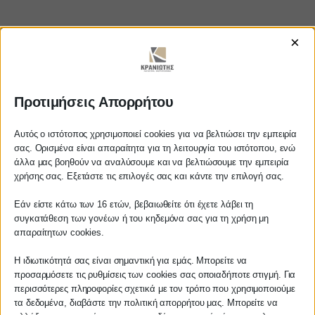
×
https://www.youtube.com/watch?
v=v1HkvI5XsgM
Προτιμήσεις Απορρήτου
Αυτός ο ιστότοπος χρησιμοποιεί cookies για να βελτιώσει την εμπειρία
σας. Ορισμένα είναι απαραίτητα για τη λειτουργία του ιστότοπου, ενώ
άλλα μας βοηθούν να αναλύσουμε και να βελτιώσουμε την εμπειρία
ΚΡΑΝΙΩΤΗΣ
Αγαπητέ πελάτη
χρήσης σας. Εξετάστε τις επιλογές σας και κάντε την επιλογή σας.
Πριν προβείτε σε οποιαδήποτε
ΛΟΓΙΣΤΙΚΑ - ΦΟΡΟΤΕΧΝΙΚΑ
Εάν είστε κάτω των 16 ετών, βεβαιωθείτε ότι έχετε λάβει τη
παραγγελία υπηρεσίας από την
συγκατάθεση των γονέων ή του κηδεμόνα σας για τη χρήση μη
ιστοσελίδα μας, παρακαλούμε
απαραίτητων cookies.
Follow us on
επικοινωνήστε μαζί μας είτε
τηλεφωνικά στο
27210 62510-529
, είτε
Η ιδιωτικότητά σας είναι σημαντική για εμάς. Μπορείτε να
προσαρμόσετε τις ρυθμίσεις των cookies σας οποιαδήποτε στιγμή. Για
μέσω email στο
περισσότερες πληροφορίες σχετικά με τον τρόπο που χρησιμοποιούμε
info@services.kraniotis.gr
για να
τα δεδομένα, διαβάστε την πολιτική απορρήτου μας. Μπορείτε να
επιβεβαιώσουμε εάν μπορούμε να