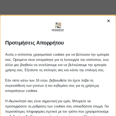
×
https://www.youtube.com/watch?
Προτιμήσεις Απορρήτου
v=7nYMN4pjBl8
Αυτός ο ιστότοπος χρησιμοποιεί cookies για να βελτιώσει την εμπειρία
σας. Ορισμένα είναι απαραίτητα για τη λειτουργία του ιστότοπου, ενώ
άλλα μας βοηθούν να αναλύσουμε και να βελτιώσουμε την εμπειρία
Αγαπητέ πελάτη
χρήσης σας. Εξετάστε τις επιλογές σας και κάντε την επιλογή σας.
ΚΡΑΝΙΩΤΗΣ
Πριν προβείτε σε οποιαδήποτε
Εάν είστε κάτω των 16 ετών, βεβαιωθείτε ότι έχετε λάβει τη
παραγγελία υπηρεσίας από την
ΛΟΓΙΣΤΙΚΑ - ΦΟΡΟΤΕΧΝΙΚΑ
συγκατάθεση των γονέων ή του κηδεμόνα σας για τη χρήση μη
ιστοσελίδα μας, παρακαλούμε
απαραίτητων cookies.
επικοινωνήστε μαζί μας είτε
Follow us on
τηλεφωνικά στο
27210 62510-529
, είτε
Η ιδιωτικότητά σας είναι σημαντική για εμάς. Μπορείτε να
προσαρμόσετε τις ρυθμίσεις των cookies σας οποιαδήποτε στιγμή. Για
μέσω email στο
περισσότερες πληροφορίες σχετικά με τον τρόπο που χρησιμοποιούμε
info@services.kraniotis.gr
για να