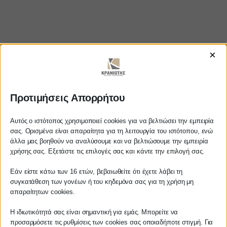
×
Προτιμήσεις Απορρήτου
https://www.youtube.com/watch?
v=vmogfUvkIvg
Αυτός ο ιστότοπος χρησιμοποιεί cookies για να βελτιώσει την εμπειρία
σας. Ορισμένα είναι απαραίτητα για τη λειτουργία του ιστότοπου, ενώ
άλλα μας βοηθούν να αναλύσουμε και να βελτιώσουμε την εμπειρία
Αγαπητέ πελάτη
χρήσης σας. Εξετάστε τις επιλογές σας και κάντε την επιλογή σας.
Πριν προβείτε σε οποιαδήποτε
ΚΡΑΝΙΩΤΗΣ
Εάν είστε κάτω των 16 ετών, βεβαιωθείτε ότι έχετε λάβει τη
παραγγελία υπηρεσίας από την
συγκατάθεση των γονέων ή του κηδεμόνα σας για τη χρήση μη
ιστοσελίδα μας, παρακαλούμε
απαραίτητων cookies.
ΛΟΓΙΣΤΙΚΑ - ΦΟΡΟΤΕΧΝΙΚΑ
επικοινωνήστε μαζί μας είτε
τηλεφωνικά στο
27210 62510-529
, είτε
Η ιδιωτικότητά σας είναι σημαντική για εμάς. Μπορείτε να
Follow us on
προσαρμόσετε τις ρυθμίσεις των cookies σας οποιαδήποτε στιγμή. Για
μέσω email στο