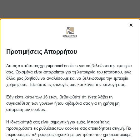
×
https://www.youtube.com/watch?
Προτιμήσεις Απορρήτου
v=HrrQPGy-zvM
Αυτός ο ιστότοπος χρησιμοποιεί cookies για να βελτιώσει την εμπειρία
σας. Ορισμένα είναι απαραίτητα για τη λειτουργία του ιστότοπου, ενώ
άλλα μας βοηθούν να αναλύσουμε και να βελτιώσουμε την εμπειρία
Αγαπητέ πελάτη
χρήσης σας. Εξετάστε τις επιλογές σας και κάντε την επιλογή σας.
ΚΡΑΝΙΩΤΗΣ
Πριν προβείτε σε οποιαδήποτε
Εάν είστε κάτω των 16 ετών, βεβαιωθείτε ότι έχετε λάβει τη
παραγγελία υπηρεσίας από την
ΛΟΓΙΣΤΙΚΑ - ΦΟΡΟΤΕΧΝΙΚΑ
συγκατάθεση των γονέων ή του κηδεμόνα σας για τη χρήση μη
ιστοσελίδα μας, παρακαλούμε
απαραίτητων cookies.
επικοινωνήστε μαζί μας είτε
Follow us on
τηλεφωνικά στο
27210 62510-529
, είτε
Η ιδιωτικότητά σας είναι σημαντική για εμάς. Μπορείτε να
προσαρμόσετε τις ρυθμίσεις των cookies σας οποιαδήποτε στιγμή. Για
μέσω email στο
περισσότερες πληροφορίες σχετικά με τον τρόπο που χρησιμοποιούμε
info@services.kraniotis.gr
για να