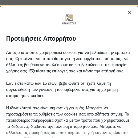
×
https://www.youtube.com/watch?
v=NUdZTh9-6NA
Προτιμήσεις Απορρήτου
Αυτός ο ιστότοπος χρησιμοποιεί cookies για να βελτιώσει την εμπειρία
σας. Ορισμένα είναι απαραίτητα για τη λειτουργία του ιστότοπου, ενώ
ΚΡΑΝΙΩΤΗΣ
άλλα μας βοηθούν να αναλύσουμε και να βελτιώσουμε την εμπειρία
Αγαπητέ πελάτη
χρήσης σας. Εξετάστε τις επιλογές σας και κάντε την επιλογή σας.
ΛΟΓΙΣΤΙΚΑ - ΦΟΡΟΤΕΧΝΙΚΑ
Πριν προβείτε σε οποιαδήποτε
Εάν είστε κάτω των 16 ετών, βεβαιωθείτε ότι έχετε λάβει τη
παραγγελία υπηρεσίας από την
συγκατάθεση των γονέων ή του κηδεμόνα σας για τη χρήση μη
Follow us on
ιστοσελίδα μας, παρακαλούμε
απαραίτητων cookies.
επικοινωνήστε μαζί μας είτε
τηλεφωνικά στο
27210 62510-529
, είτε
Η ιδιωτικότητά σας είναι σημαντική για εμάς. Μπορείτε να
προσαρμόσετε τις ρυθμίσεις των cookies σας οποιαδήποτε στιγμή. Για
μέσω email στο
περισσότερες πληροφορίες σχετικά με τον τρόπο που χρησιμοποιούμε
info@services.kraniotis.gr
για να
ΚΕΝΤΡΙΚΟ
τα δεδομένα, διαβάστε την πολιτική απορρήτου μας. Μπορείτε να
επιβεβαιώσουμε εάν μπορούμε να
αλλάξετε τις προτιμήσεις σας οποιαδήποτε στιγμή κάνοντας κλικ στο
αναλάβουμε την υπόθεση σας.