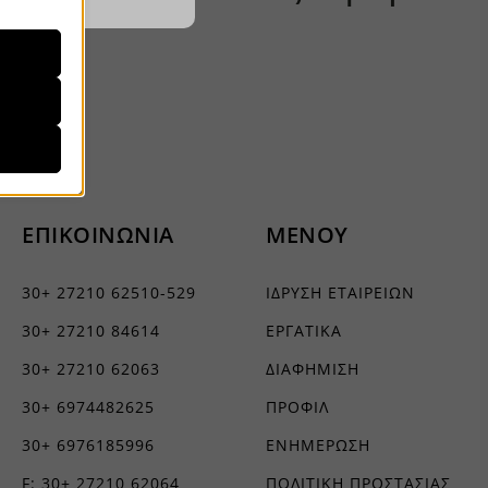
ραίτητα
τη
που, αλλά
λά δεν
ρατήσεων.
ΕΠΙΚΟΙΝΩΝΙΑ
ΜΕΝΟΥ
ήσουμε
30+ 27210 62510-529
ΙΔΡΥΣΗ ΕΤΑΙΡΕΙΩΝ
30+ 27210 84614
ΕΡΓΑΤΙΚΑ
ν
30+ 27210 62063
ΔΙΑΦΗΜΙΣΗ
ορους
30+ 6974482625
ΠΡΟΦΙΛ
30+ 6976185996
ΕΝΗΜΕΡΩΣΗ
F: 30+ 27210 62064
ΠΟΛΙΤΙΚΗ ΠΡΟΣΤΑΣΙΑΣ