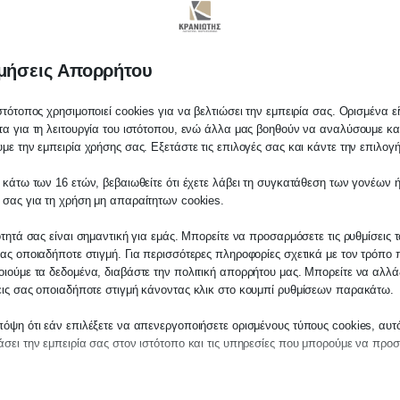
Ποιους αφορά
μήσεις Απορρήτου
στότοπος χρησιμοποιεί cookies για να βελτιώσει την εμπειρία σας. Ορισμένα εί
α για τη λειτουργία του ιστότοπου, ενώ άλλα μας βοηθούν να αναλύσουμε κα
με την εμπειρία χρήσης σας. Εξετάστε τις επιλογές σας και κάντε την επιλογ
 κάτω των 16 ετών, βεβαιωθείτε ότι έχετε λάβει τη συγκατάθεση των γονέων ή
λάτη
 σας για τη χρήση μη απαραίτητων cookies.
τε σε οποιαδήποτε παραγγελία υπηρεσίας α
ότητά σας είναι σημαντική για εμάς. Μπορείτε να προσαρμόσετε τις ρυθμίσεις 
μας, παρακαλούμε επικοινωνήστε μαζί μας ε
ας οποιαδήποτε στιγμή. Για περισσότερες πληροφορίες σχετικά με τον τρόπο 
2510-529
, είτε μέσω email στο
ιούμε τα δεδομένα, διαβάστε την πολιτική απορρήτου μας. Μπορείτε να αλλάξ
εις σας οποιαδήποτε στιγμή κάνοντας κλικ στο κουμπί ρυθμίσεων παρακάτω.
es.kraniotis.gr
για να επιβεβαιώσουμε εάν
 την υπόθεση σας.
όψη ότι εάν επιλέξετε να απενεργοποιήσετε ορισμένους τύπους cookies, αυτ
σει την εμπειρία σας στον ιστότοπο και τις υπηρεσίες που μπορούμε να προ
,
Π. & Κ. Κρανιώτης
υ θα φτάσουν έως και τα 
αίτητα