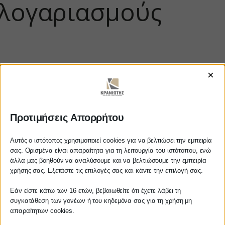
λογαριασμούς
×
Προτιμήσεις Απορρήτου
Αυτός ο ιστότοπος χρησιμοποιεί cookies για να βελτιώσει την εμπειρία
https://www.youtube.com/watch?
σας. Ορισμένα είναι απαραίτητα για τη λειτουργία του ιστότοπου, ενώ
v=Tgk0VENPs6Q
άλλα μας βοηθούν να αναλύσουμε και να βελτιώσουμε την εμπειρία
Αγαπητέ πελάτη
χρήσης σας. Εξετάστε τις επιλογές σας και κάντε την επιλογή σας.
Πριν προβείτε σε οποιαδήποτε
Εάν είστε κάτω των 16 ετών, βεβαιωθείτε ότι έχετε λάβει τη
παραγγελία υπηρεσίας από την
συγκατάθεση των γονέων ή του κηδεμόνα σας για τη χρήση μη
ΚΡΑΝΙΩΤΗΣ
ιστοσελίδα μας, παρακαλούμε
απαραίτητων cookies.
επικοινωνήστε μαζί μας είτε