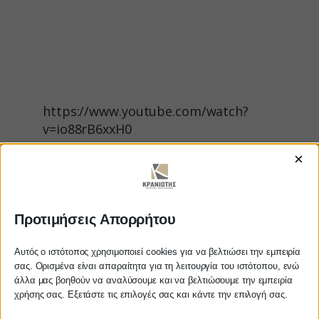
https://www.youtube.com/watch?
v=io88rB6xxH0
×
Στον επανασχεδιασμό των πληρωμών με
ηλεκτρονικό τρόπο για το 2021
προσανατολίζεται η κυβέρνηση, βάζοντας από
την αρχή στο τραπέζι όλα τα δεδομένα που
Προτιμήσεις Απορρήτου
μπορούν να οδηγήσουν στον περιορισμό της
φοροδιαφυγής.
Αυτός ο ιστότοπος χρησιμοποιεί cookies για να βελτιώσει την εμπειρία
σας. Ορισμένα είναι απαραίτητα για τη λειτουργία του ιστότοπου, ενώ
Ένα από τα μέτρα που θα επανεξετάσει το
άλλα μας βοηθούν να αναλύσουμε και να βελτιώσουμε την εμπειρία
Αγαπητέ πελάτη
οικονομικό επιτελείο είναι η υποχρεωτική
χρήσης σας. Εξετάστε τις επιλογές σας και κάντε την επιλογή σας.
εξόφληση των μισθωμάτων φυσικών