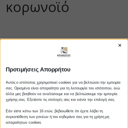
κορωνοϊό
×
Προτιμήσεις Απορρήτου
Αυτός ο ιστότοπος χρησιμοποιεί cookies για να βελτιώσει την εμπειρία
https://www.youtube.com/watch?
σας. Ορισμένα είναι απαραίτητα για τη λειτουργία του ιστότοπου, ενώ
άλλα μας βοηθούν να αναλύσουμε και να βελτιώσουμε την εμπειρία
v=whc82Rk26CM
Αγαπητέ πελάτη
χρήσης σας. Εξετάστε τις επιλογές σας και κάντε την επιλογή σας.
Πριν προβείτε σε οποιαδήποτε
Εάν είστε κάτω των 16 ετών, βεβαιωθείτε ότι έχετε λάβει τη
παραγγελία υπηρεσίας από την
συγκατάθεση των γονέων ή του κηδεμόνα σας για τη χρήση μη
ιστοσελίδα μας, παρακαλούμε
απαραίτητων cookies.
ΚΡΑΝΙΩΤΗΣ