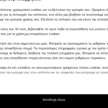
στότοπος χρησιμοποιεί cookies για να βελτιώσει την εμπειρία σας. Ορισμένα εί
α για τη λειτουργία του ιστότοπου, ενώ άλλα μας βοηθούν να αναλύσουμε κα
με την εμπειρία χρήσης σας. Εξετάστε τις επιλογές σας και κάντε την επιλογ
 κάτω των 16 ετών, βεβαιωθείτε ότι έχετε λάβει τη συγκατάθεση των γονέων ή
λάτη
 σας για τη χρήση μη απαραίτητων cookies.
ίτε σε οποιαδήποτε παραγγελία υπηρεσίας
ότητά σας είναι σημαντική για εμάς. Μπορείτε να προσαρμόσετε τις ρυθμίσεις 
μας, παρακαλούμε επικοινωνήστε μαζί μας 
ας οποιαδήποτε στιγμή. Για περισσότερες πληροφορίες σχετικά με τον τρόπο 
 στο
27210 62510-529
, είτε μέσω email στο
ιούμε τα δεδομένα, διαβάστε την πολιτική απορρήτου μας. Μπορείτε να αλλάξ
εις σας οποιαδήποτε στιγμή κάνοντας κλικ στο κουμπί ρυθμίσεων παρακάτω.
es.kraniotis.gr
για να επιβεβαιώσουμε εά
 την υπόθεση σας.
όψη ότι εάν επιλέξετε να απενεργοποιήσετε ορισμένους τύπους cookies, αυτ
σει την εμπειρία σας στον ιστότοπο και τις υπηρεσίες που μπορούμε να προ
η,
Π. & Κ. Κρανιώτης
αίτητα
ραίτητα cookies και υπηρεσίες επιτρέπουν βασικές λειτουργίες και είναι απα
ν ορθή λειτουργία του ιστότοπου. Αυτά τα cookies και υπηρεσίες δεν απαιτούν 
άθεση του χρήστη σύμφωνα με τον GDPR.
Αποδοχή όλων
Εμφάνιση λεπτομερειών