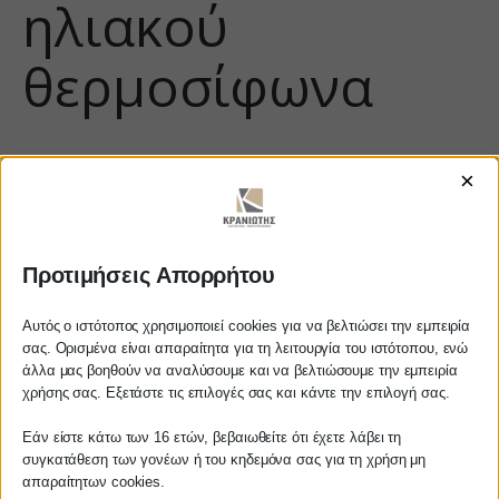
ηλιακού
θερμοσίφωνα
×
Προτιμήσεις Απορρήτου
Αυτός ο ιστότοπος χρησιμοποιεί cookies για να βελτιώσει την εμπειρία
σας. Ορισμένα είναι απαραίτητα για τη λειτουργία του ιστότοπου, ενώ
https://www.youtube.com/watch?
άλλα μας βοηθούν να αναλύσουμε και να βελτιώσουμε την εμπειρία
Αγαπητέ πελάτη
v=yW-Vp4yhEK4
χρήσης σας. Εξετάστε τις επιλογές σας και κάντε την επιλογή σας.
Πριν προβείτε σε οποιαδήποτε
Εάν είστε κάτω των 16 ετών, βεβαιωθείτε ότι έχετε λάβει τη
παραγγελία υπηρεσίας από την
συγκατάθεση των γονέων ή του κηδεμόνα σας για τη χρήση μη
ιστοσελίδα μας, παρακαλούμε
απαραίτητων cookies.