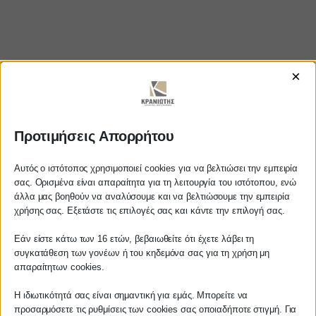
×
Προτιμήσεις Απορρήτου
https://www.youtube.com/watch?
v=GR7wXP2LlW4
Αυτός ο ιστότοπος χρησιμοποιεί cookies για να βελτιώσει την εμπειρία
σας. Ορισμένα είναι απαραίτητα για τη λειτουργία του ιστότοπου, ενώ
άλλα μας βοηθούν να αναλύσουμε και να βελτιώσουμε την εμπειρία
Αγαπητέ πελάτη
χρήσης σας. Εξετάστε τις επιλογές σας και κάντε την επιλογή σας.
Πριν προβείτε σε οποιαδήποτε
ΚΡΑΝΙΩΤΗΣ
Εάν είστε κάτω των 16 ετών, βεβαιωθείτε ότι έχετε λάβει τη
παραγγελία υπηρεσίας από την
συγκατάθεση των γονέων ή του κηδεμόνα σας για τη χρήση μη
ιστοσελίδα μας, παρακαλούμε
απαραίτητων cookies.
ΛΟΓΙΣΤΙΚΑ - ΦΟΡΟΤΕΧΝΙΚΑ
επικοινωνήστε μαζί μας είτε
τηλεφωνικά στο
27210 62510-529
, είτε
Η ιδιωτικότητά σας είναι σημαντική για εμάς. Μπορείτε να
Follow us on
προσαρμόσετε τις ρυθμίσεις των cookies σας οποιαδήποτε στιγμή. Για
μέσω email στο