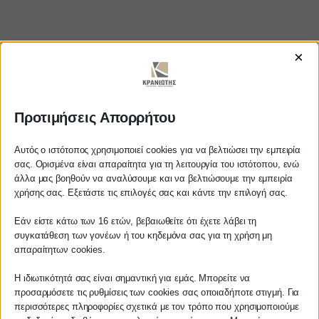
×
https://www.youtube.com/watch?
Προτιμήσεις Απορρήτου
v=q0BQ88ieCM0
Αυτός ο ιστότοπος χρησιμοποιεί cookies για να βελτιώσει την εμπειρία
σας. Ορισμένα είναι απαραίτητα για τη λειτουργία του ιστότοπου, ενώ
άλλα μας βοηθούν να αναλύσουμε και να βελτιώσουμε την εμπειρία
Αγαπητέ πελάτη
χρήσης σας. Εξετάστε τις επιλογές σας και κάντε την επιλογή σας.
ΚΡΑΝΙΩΤΗΣ
Πριν προβείτε σε οποιαδήποτε
Εάν είστε κάτω των 16 ετών, βεβαιωθείτε ότι έχετε λάβει τη
παραγγελία υπηρεσίας από την
ΛΟΓΙΣΤΙΚΑ - ΦΟΡΟΤΕΧΝΙΚΑ
συγκατάθεση των γονέων ή του κηδεμόνα σας για τη χρήση μη
ιστοσελίδα μας, παρακαλούμε
απαραίτητων cookies.
επικοινωνήστε μαζί μας είτε
Follow us on
τηλεφωνικά στο
27210 62510-529
, είτε
Η ιδιωτικότητά σας είναι σημαντική για εμάς. Μπορείτε να
προσαρμόσετε τις ρυθμίσεις των cookies σας οποιαδήποτε στιγμή. Για
μέσω email στο
περισσότερες πληροφορίες σχετικά με τον τρόπο που χρησιμοποιούμε
info@services.kraniotis.gr
για να