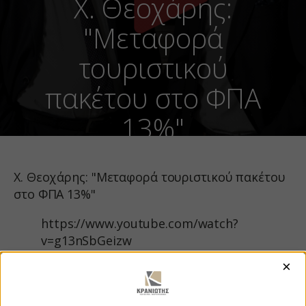
Χ. Θεοχάρης:
"Μεταφορά
τουριστικού
πακέτου στο ΦΠΑ
13%"
Χ. Θεοχάρης: "Μεταφορά τουριστικού πακέτου
στο ΦΠΑ 13%"
https://www.youtube.com/watch?
v=g13nSbGeizw
×