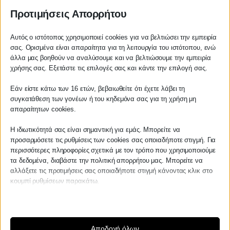
ΚΡΑΝΙΩΤΗΣ
Προτιμήσεις Απορρήτου
ΛΟΓΙΣΤΙΚΑ - ΦΟΡΟΤΕΧΝΙΚΑ
Αυτός ο ιστότοπος χρησιμοποιεί cookies για να βελτιώσει την εμπειρία
σας. Ορισμένα είναι απαραίτητα για τη λειτουργία του ιστότοπου, ενώ
Follow us on
άλλα μας βοηθούν να αναλύσουμε και να βελτιώσουμε την εμπειρία
Αγαπητέ πελάτη
χρήσης σας. Εξετάστε τις επιλογές σας και κάντε την επιλογή σας.
Πριν προβείτε σε οποιαδήποτε
Εάν είστε κάτω των 16 ετών, βεβαιωθείτε ότι έχετε λάβει τη
παραγγελία υπηρεσίας από την
συγκατάθεση των γονέων ή του κηδεμόνα σας για τη χρήση μη
ιστοσελίδα μας, παρακαλούμε
ΚΕΝΤΡΙΚΟ
απαραίτητων cookies.
επικοινωνήστε μαζί μας είτε
τηλεφωνικά στο
27210 62510-529
, είτε
Η ιδιωτικότητά σας είναι σημαντική για εμάς. Μπορείτε να
Χρυσοστόμου Σμύρνης 55 & Θουκυδίδου
προσαρμόσετε τις ρυθμίσεις των cookies σας οποιαδήποτε στιγμή. Για
μέσω email στο
περισσότερες πληροφορίες σχετικά με τον τρόπο που χρησιμοποιούμε
info@services.kraniotis.gr
για να
Καλαμάτα, 24100
τα δεδομένα, διαβάστε την πολιτική απορρήτου μας. Μπορείτε να
επιβεβαιώσουμε εάν μπορούμε να
αλλάξετε τις προτιμήσεις σας οποιαδήποτε στιγμή κάνοντας κλικ στο
αναλάβουμε την υπόθεση σας.
Μεσσηνία, Ελλάδα
κουμπί ρυθμίσεων παρακάτω.
info@kraniotis.gr
Με εκτίμηση,
Π. & Κ. Κρανιώτης
Λάβετε υπόψη ότι εάν επιλέξετε να απενεργοποιήσετε ορισμένους
τύπους cookies, αυτό μπορεί να επηρεάσει την εμπειρία σας στον
ιστότοπο και τις υπηρεσίες που μπορούμε να προσφέρουμε.
ΥΠΟΚΑΤΑΣΤΗΜΑ
Αποδοχή όλων