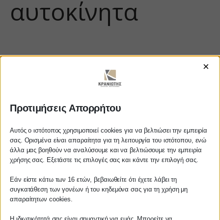
αυτοκίνητα
×
Προτιμήσεις Απορρήτου
https://www.youtube.com/watch?
Αυτός ο ιστότοπος χρησιμοποιεί cookies για να βελτιώσει την εμπειρία
σας. Ορισμένα είναι απαραίτητα για τη λειτουργία του ιστότοπου, ενώ
v=LcUkRd3nBZw
άλλα μας βοηθούν να αναλύσουμε και να βελτιώσουμε την εμπειρία
Αγαπητέ πελάτη
χρήσης σας. Εξετάστε τις επιλογές σας και κάντε την επιλογή σας.
Πριν προβείτε σε οποιαδήποτε
Εάν είστε κάτω των 16 ετών, βεβαιωθείτε ότι έχετε λάβει τη
παραγγελία υπηρεσίας από την
ΚΡΑΝΙΩΤΗΣ
συγκατάθεση των γονέων ή του κηδεμόνα σας για τη χρήση μη
ιστοσελίδα μας, παρακαλούμε
απαραίτητων cookies.
επικοινωνήστε μαζί μας είτε
ΛΟΓΙΣΤΙΚΑ - ΦΟΡΟΤΕΧΝΙΚΑ
Η ιδιωτικότητά σας είναι σημαντική για εμάς. Μπορείτε να