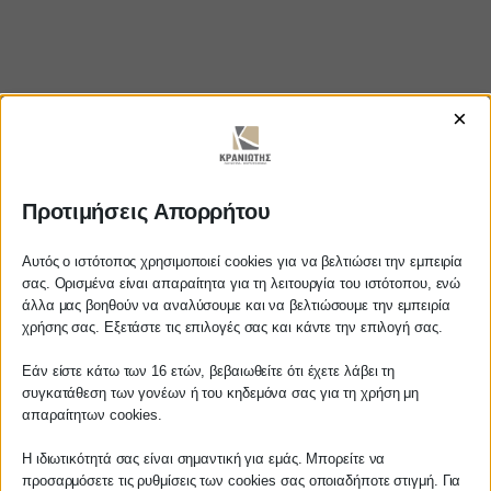
×
Προτιμήσεις Απορρήτου
https://www.youtube.com/watch?
v=iqdaJD-M_Qg
Αυτός ο ιστότοπος χρησιμοποιεί cookies για να βελτιώσει την εμπειρία
σας. Ορισμένα είναι απαραίτητα για τη λειτουργία του ιστότοπου, ενώ
άλλα μας βοηθούν να αναλύσουμε και να βελτιώσουμε την εμπειρία
Αγαπητέ πελάτη
χρήσης σας. Εξετάστε τις επιλογές σας και κάντε την επιλογή σας.
Πριν προβείτε σε οποιαδήποτε
ΚΡΑΝΙΩΤΗΣ
Εάν είστε κάτω των 16 ετών, βεβαιωθείτε ότι έχετε λάβει τη
παραγγελία υπηρεσίας από την
συγκατάθεση των γονέων ή του κηδεμόνα σας για τη χρήση μη
ιστοσελίδα μας, παρακαλούμε
απαραίτητων cookies.
ΛΟΓΙΣΤΙΚΑ - ΦΟΡΟΤΕΧΝΙΚΑ
επικοινωνήστε μαζί μας είτε
τηλεφωνικά στο
27210 62510-529
, είτε
Η ιδιωτικότητά σας είναι σημαντική για εμάς. Μπορείτε να
Follow us on
προσαρμόσετε τις ρυθμίσεις των cookies σας οποιαδήποτε στιγμή. Για
μέσω email στο