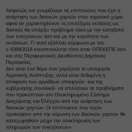
επιτρέποντάς μας να αποκτήσουμε γνώσεις για το πώς
woocommerce_items_in_cart
Ασφαλώς και γνωρίζουμε τις επιπτώσεις που έχει η
αλληλεπιδρούν οι επισκέπτες με τον ιστότοπό μας.
wordpress_logged_in_*
ανάρτηση των δασικών χαρτών στον αγροτικό χώρο,
Εμφάνιση λεπτομερειών
αφού αν χαρακτηρίσουν τις επιλέξιμες εκτάσεις ως
wordpress_test_cookie
Μάρκετινγκ
δασικές θα υπάρξει πρόβλημα τόσο με την καταβολή
_ga
Οι υπηρεσίες μάρκετινγκ χρησιμοποιούνται από διαφημιστές τρίτων
wp_woocommerce_session_*
των ενισχύσεων όσο και με την κυριότητα των
για να εμφανίζουν εξατομικευμένες διαφημίσεις. Το κάνουν
_ga_*
εκτάσεων. Γι’ αυτό εξάλλου σύμφωνα με τον
wp-settings-*
παρακολουθώντας τους επισκέπτες σε διάφορους ιστότοπους.
ν.4389/2016 κοινοποιούνται τόσο στον ΟΠΕΚΕΠΕ όσο
mp_*_mixpanel
Εμφάνιση λεπτομερειών
wp-settings-time-*
και στις Περιφερειακές Διευθύνσεις Δημόσιας
sbjs_current
Μέσα
Περιουσίας.
wp-wpml_current_admin_language_*
_fbc
Αυτά τα cookies και υπηρεσίες είναι απαραίτητα για την εμφάνιση
Δεν είναι ένα θέμα που χειρίζεται το υπουργείο
sbjs_current_add
wp-wpml_current_language
ορισμένων μέσων, όπως ενσωματωμένα βίντεο, χάρτες, αναρτήσεις
Αγροτικής Ανάπτυξης, αλλά είναι δεδομένη η
_fbp
sbjs_first
στα κοινωνικά δίκτυα κ.λπ.
services.kraniotis.gr
απόφαση των αρμόδιων υπουργών -και της
connect.facebook.net
Εμφάνιση λεπτομερειών
sbjs_first_add
κυβέρνησης συνολικά- να επιλύσουν τα προβλήματα
www.services.kraniotis.gr
που προκύπτουν στο Ολοκληρωμένο Σύστημα
Άλλες υπηρεσίες
sbjs_migrations
Διαχείρισης και Ελέγχου από την ανάρτηση των
fonts.googleapis.com
Αυτή η κατηγορία περιλαμβάνει όλα τα cookies, τομείς και
sbjs_session
υπηρεσίες που δεν εμπίπτουν σε άλλες καθορισμένες κατηγορίες ή
δασικών χαρτών. Οι επιπτώσεις που τυχόν
fonts.gstatic.com
δεν έχουν κατηγοριοποιηθεί σαφώς.
προκύψουν από την κύρωση των δασικών χαρτών θα
sbjs_udata
www.facebook.com
καταχωρηθούν μέχρι την ολοκλήρωση των
Εμφάνιση λεπτομερειών
region1.google-analytics.com
πληρωμών των ενισχύσεων».
www.google.com