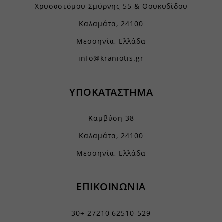
Χρυσοστόμου Σμύρνης 55 & Θουκυδίδου
www.ethnos.gr
Καλαμάτα, 24100
www.gstatic.com
Μεσσηνία, Ελλάδα
www.kefaloniapress.gr
info@kraniotis.gr
www.piraeusbank.gr
ΥΠΟΚΑΤΑΣΤΗΜΑ
Καμβύση 38
Καλαμάτα, 24100
Μεσσηνία, Ελλάδα
ΕΠΙΚΟΙΝΩΝΙΑ
30+ 27210 62510-529