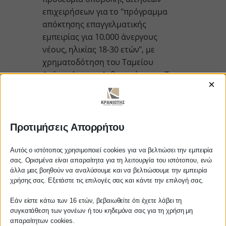
επιχειρήσεων για το "πρόγραμμα
απόκτησης επαγγελματικής
εμπειρίας για 10.000 άνεργους
νέους, ηλικίας 18-30 ετών", με
χρηματοδότηση του Ταμείου
Ανάκαμψης και Ανθεκτικότητας. Το
×
πρόγραμμα, διάρκειας επτά μηνών,
στοχεύει στην αναβάθμιση […]
περισσότερα
Προτιμήσεις Απορρήτου
Αυτός ο ιστότοπος χρησιμοποιεί cookies για να βελτιώσει την εμπειρία
σας. Ορισμένα είναι απαραίτητα για τη λειτουργία του ιστότοπου, ενώ
άλλα μας βοηθούν να αναλύσουμε και να βελτιώσουμε την εμπειρία
Αγαπητέ πελάτη
15/02/2023
χρήσης σας. Εξετάστε τις επιλογές σας και κάντε την επιλογή σας.
Πριν προβείτε σε οποιαδήποτε
Εάν είστε κάτω των 16 ετών, βεβαιωθείτε ότι έχετε λάβει τη
παραγγελία υπηρεσίας από την
συγκατάθεση των γονέων ή του κηδεμόνα σας για τη χρήση μη
ιστοσελίδα μας, παρακαλούμε
απαραίτητων cookies.