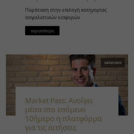
kraniotis.aidaform.com
Παράταση στην επιλογή κατηγορίας
kraniotis.gr
ασφαλιστικών εισφορών
o197999.ingest.sentry.io
services.kraniotis.gr
περισσότερα
widget.aidaform.com
www.ethnos.gr
www.gstatic.com
04/02/2023
www.kefaloniapress.gr
www.piraeusbank.gr
Market Pass: Ανοίγει
μέσα στο επόμενο
10ήμερο η πλατφόρμα
για τις αιτήσεις