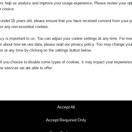
ers help us analyze and improve your usage experience. Please review your op
 choice.
e under 16 years old, please ensure that you have received consent from your p
λάτη
for any non-essential cookies.
τε σε οποιαδήποτε παραγγελία υπηρεσίας α
acy is important to us. You can adjust your cookie settings at any time. For mo
μας, παρακαλούμε επικοινωνήστε μαζί μας ε
on about how we use data, please read our privacy policy. You may change you
2510-529
, είτε μέσω email στο
es at any time by clicking on the settings button below.
την αναθεώρηση του
Κοινωνικού Οικιακού Τιμολογίου ρεύ
es.kraniotis.gr
για να επιβεβαιώσουμε εάν
 if you choose to disable some types of cookies, it may impact your experience
 την υπόθεση σας.
he services we are able to offer.
τήρια λήψης
Κοινωνικού Εισοδήματος Αλληλεγγύης (Κ
,
Π. & Κ. Κρανιώτης
ή από χρεώσεις χρήσης δικτύου (ΔΕΔΔΗΕ) και διανομής (
tial
ial cookies and services enable basic functions and are necessary for the prop
oning of the website. These cookies and services do not require user permissio
α αντίστοιχα με εκείνα που ορίστηκαν για τη
λήψη κοινω
ing to GDPR.
Accept All
λεσμα στο σύνολο του τιμολογίου η έκπτωση να διαμορφώ
Show details
red
Accept Required Only
e_mid
ookies and services are necessary for the proper functioning of the website, bu
quires user consent. These may include, but are not limited to: payment gatew
_sid