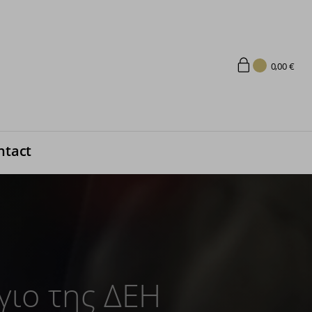
0,00
€
ntact
γιο της ΔΕΗ