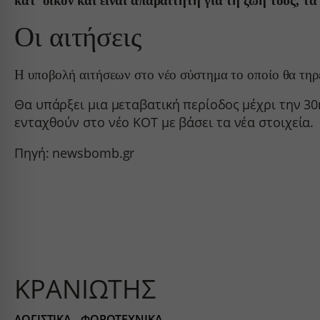
κατ’ οίκον και είναι απαραίτητη για τη ζωή τους,
sbjs_ud
www.go
*_curre
Οι αιτήσεις
region1
www.yo
borlabs
static.c
chatbas
Η υποβολή αιτήσεων στο νέο σύστημα το οποίο θα τη
www.goo
fileman
www.go
Θα υπάρξει μια μεταβατική περίοδος μέχρι την 30
yith_w
ενταχθούν στο νέο ΚΟΤ με βάσει τα νέα στοιχεία.
yith_wr
apps.el
Πηγή: newsbomb.gr
embed.
firebas
kraniot
kraniot
kranioti
ΚΡΑΝΙΩΤΗΣ
o197999
services
ΛΟΓΙΣΤΙΚΑ - ΦΟΡΟΤΕΧΝΙΚΑ