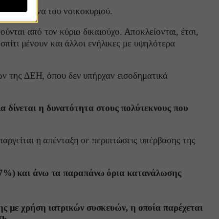
ιακή εικόνα του νοικοκυριού.
νται από τον κύριο δικαιούχο. Αποκλείονται, έτσι,
 σπίτι μένουν και άλλοι ενήλικες με υψηλότερα
visitors
νων της ΔΕΗ, όπου δεν υπήρχαν εισοδηματικά
alized
λα δίνεται η δυνατότητα στους πολύτεκνους που
s
ταργείται η απένταξη σε περιπτώσεις υπέρβασης της
(67%) και άνω τα παραπάνω όρια κατανάλωσης
er
ς με χρήση ιατρικών συσκευών, η οποία παρέχεται