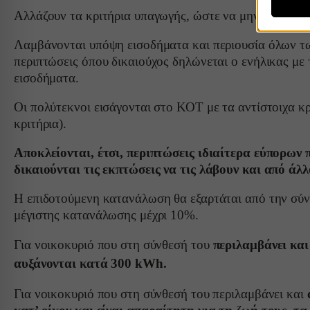
captch
Αλλάζουν τα κριτήρια υπαγωγής, ώστε να μην λαμβάνετ
CONSE
Λαμβάνονται υπόψη εισοδήματα και περιουσία όλων των
mhcook
Analy
js.strip
περιπτώσεις όπου δικαιούχος δηλώνεται ο ενήλικας με τ
Statist
PHPSE
interac
εισοδήματα.
woocom
Οι πολύτεκνοι εισάγονται στο ΚΟΤ με τα αντίστοιχα κ
woocom
Marke
κριτήρια).
_ga
Marketi
wordpre
ads. Th
_ga_*
wordpre
Αποκλείονται, έτσι, περιπτώσεις ιδιαίτερα εύπορων
δικαιούνται τις εκπτώσεις να τις λάβουν και από ά
mp_*_m
wp_woo
Medi
sbjs_cu
_fbc
These 
wp-setti
Η επιδοτούμενη κατανάλωση θα εξαρτάται από την σύνθ
embedd
sbjs_cu
μέγιστης κατανάλωσης μέχρι 10%.
_fbp
wp-setti
sbjs_fir
connect
wp-wpml
Για νοικοκυριό που στη σύνθεσή του
περιλαμβάνει κα
Other
sbjs_fir
wp-wpml
fonts.g
This ca
αυξάνονται κατά 300 kWh.
specifi
sbjs_mi
services
fonts.g
Για νοικοκυριό που στη σύνθεσή του περιλαμβάνει και
sbjs_se
www.ser
www.fa