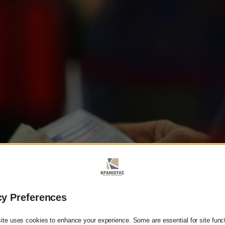
cy Preferences
ite uses cookies to enhance your experience. Some are essential for site functi