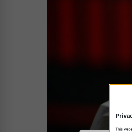
Priva
This webs