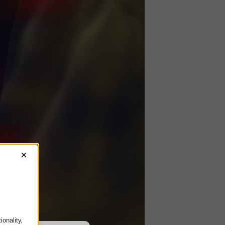
×
onality,