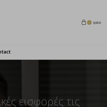
0,00
€
ntact
κές εισφορές τις