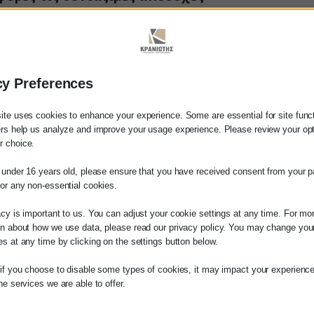
εί το νέο ασφαλιστικό νομοσχέδιο το οποίο θα πε
ο θα έχει αντίκτυπο στην μελλοντική σύνταξη των 
πρέπει για πρώτη φορά να επιλέξουν ασφαλιστική κα
cy Preferences
ητη από το εισόδημα αλλά και από τα έτη ασφάλιση
πει να γίνει έως τις 20 Μαρτίου και όποιος δεν επ
ite uses cookies to enhance your experience. Some are essential for site functi
€. Κάθε χρόνο(και για διάστημα δύο μηνών) θα προβ
ers help us analyze and improve your usage experience. Please review your op
αυτήν για ένα έτος.
 choice.
 ασφαλίζονταν στο παρελθόν με τις ασφαλιστικές 
e under 16 years old, please ensure that you have received consent from your p
λάτη
 οδηγεί σε συντάξιμες αποδοχές 1.200,00 ευρώ. Επο
for any non-essential cookies.
3 ασφαλιστική κατηγορία δε θα επηρεάσει τις συντάξ
ίτε σε οποιαδήποτε παραγγελία υπηρεσίας
acy is important to us. You can adjust your cookie settings at any time. For mo
μας, παρακαλούμε επικοινωνήστε μαζί μας 
on about how we use data, please read our privacy policy. You may change you
 κύριας σύνταξης σε ευρώ
ΥΓΕΙΑ ΣΕ ΧΡΗΜΑ
 στο
27210 62510-529
, είτε μέσω email στο
es at any time by clicking on the settings button below.
es.kraniotis.gr
για να επιβεβαιώσουμε εά
5
 if you choose to disable some types of cookies, it may impact your experience
 την υπόθεση σας.
he services we are able to offer.
6
η,
Π. & Κ. Κρανιώτης