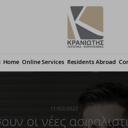
Ηome
Online Services
Residents Abroad
Co
11/02/2022
υν οι νέες ασφαλιστι