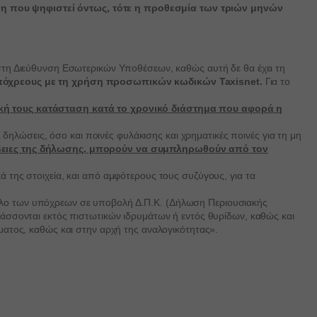
ση που ψηφιστεί όντως, τότε η προθεσμία των τριών μηνών
alized
 στη Διεύθυνση Εσωτερικών Υποθέσεων, καθώς αυτή δε θα έχει τη
υπόχρεους με τη χρήση προσωπικών κωδικών
Taxisnet
.
Για το
s
ακή τους κατάσταση κατά το χρονικό διάστημα που αφορά η
ηλώσεις, όσο και ποινές φυλάκισης και χρηματικές ποινές για τη μη
ίβειες της δήλωσης, μπορούν να συμπληρωθούν από τον
er
κά της στοιχεία, και από αμφότερους τους συζύγους, για τα
ύνολο των υπόχρεων σε υποβολή Δ.Π.Κ. (Δήλωση Περιουσιακής
σσονται εκτός πιστωτικών ιδρυμάτων ή εντός θυρίδων, καθώς και
γματος, καθώς και στην αρχή της αναλογικότητας».