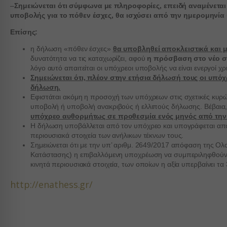
woocom
–
Σημειώνεται ότι σύμφωνα με πληροφορίες, επειδή αναμένεται
Marke
υποβολής για το πόθεν έσχες, θα ισχύσει από την ημερομηνία
_ga
Marketi
wordpre
ads. Th
Επίσης:
_ga_*
wordpre
mp_*_m
η δήλωση «πόθεν έσχες»
θα υποβληθεί αποκλειστικά και 
wp_woo
Medi
δυνατότητα να τις καταχωρίζει, αφού
η πρόσβαση στο νέο σ
sbjs_cu
_fbc
These 
wp-setti
λόγο αυτό απαιτείται οι υπόχρεοι υποβολής να είναι ενεργοί χ
embedd
Σημειώνεται ότι, πλέον στην ετήσια δήλωσή τους οι υπ
sbjs_cu
_fbp
wp-setti
δήλωση.
sbjs_fir
connect
Εφιστάται ακόμη η προσοχή των υπόχρεων στις σχετικές κυρώσε
wp-wpml
Other
υποβολή ή υποβολή ανακριβούς ή ελλιπούς δήλωσης. Βέβαια, π
sbjs_fir
wp-wpml
fonts.g
This ca
υπόχρεο αυθορμήτως σε προθεσμία ενός μηνός από την
specifi
Η δήλωση υποβάλλεται από τον υπόχρεο και υπογράφεται από τον
sbjs_mi
services
fonts.g
περιουσιακά στοιχεία των ανήλικων τέκνων τους.
sbjs_se
www.ser
Σημειώνεται ότι με την υπ’ αριθμ. 2649/2017 απόφαση της Ο
www.fa
Κατάστασης) η επιβαλλόμενη υποχρέωση να συμπεριληφθούν σ
sbjs_ud
www.go
*_curre
κινητά περιουσιακά στοιχεία, των οποίων η αξία υπερβαίνει τα
region1
www.yo
borlabs
http://enathess.gr/
static.c
chatbas
www.goo
fileman
www.go
yith_w