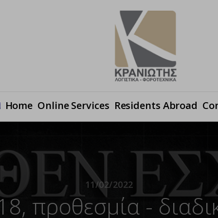
Ηome
Online Services
Residents Abroad
Co
11/02/2022
18, προθεσμία - διαδ