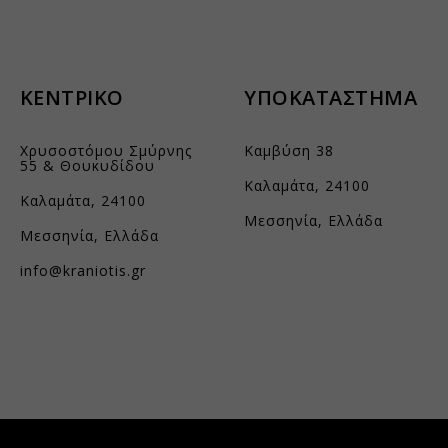
vp_products_list
fsight.com
aidaform.com
ΚΕΝΤΡΙΚΟ
ΥΠΟΚΑΤΑΣΤΗΜΑ
e.aidaform.com
Χρυσοστόμου Σμύρνης
Καμβύση 38
is-gr.themebook.cloud
55 & Θουκυδίδου
is.aidaform.com
Καλαμάτα, 24100
Καλαμάτα, 24100
s.gr
Μεσσηνία, Ελλάδα
Μεσσηνία, Ελλάδα
.ingest.sentry.io
info@kraniotis.gr
.kraniotis.gr
aidaform.com
nos.gr
atic.com
aloniapress.gr
aeusbank.gr