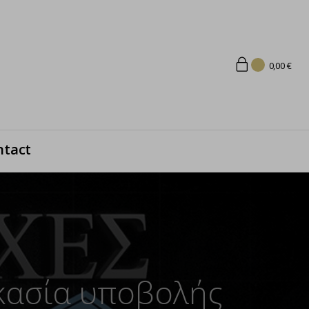
0,00
€
ntact
ικασία υποβολής