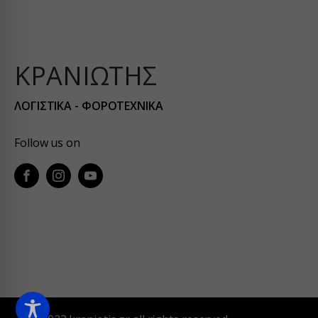
yith_wr
apps.el
embed.
ΚΡΑΝΙΩΤΗΣ
firebas
ΛΟΓΙΣΤΙΚΑ - ΦΟΡΟΤΕΧΝΙΚΑ
kraniot
kraniot
Follow us on
kranioti
o197999
services
widget.
www.eth
www.gst
www.kef
www.pir