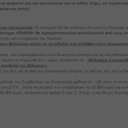
merce_items_in_cart
 να ψηφιστεί μια νέα τροπολογία για το πόθεν έσχες, σε περίπτω
ting
 ψήφισης αυτής!
ng services are used by third-party advertisers or publishers to display person
ss_logged_in_*
ey do this by tracking visitors across websites.
ss_test_cookie
Show details
ixpanel
μόνο ηλεκτρονικά
. Οι υπόχρεοι δεν θα στέλνουν έντυπες τις δηλώσεις
commerce_session_*
a
ύστημα «ΠΟΘΕΝ» θα πραγματοποιείται αποκλειστικά από τους 
rrent
cookies and services are necessary to display certain media elements, such a
ngs-*
ρήστες των υπηρεσιών του Taxisnet.
ed videos, maps, social media posts, etc.
όχρεοι δηλώνουν μόνον τις μεταβολές που επήλθαν στην περιουσι
rrent_add
ngs-time-*
Show details
st
.facebook.net
ις, που περιλαμβάνουν τόσο διοικητικά πρόστιμα για τις εκπρόθεσμες δ
_current_admin_language_*
 services
ρέπει να σημειωθεί ότι ο νόμος προβλέπει ότι :
«Ελλείψεις ή ανακρ
st_add
_current_language
oogleapis.com
tegory includes all cookies, domains, and services that do not fall into the oth
 υποβολή της δήλωσης».
ed categories or have not been explicitly categorized.
 ίδιο, για τα δικά του περιουσιακά στοιχεία, τη σύζυγο του, για τα δι
grations
.kraniotis.gr
static.com
Show details
ssion
vices.kraniotis.gr
λομέλειας του Συμβουλίου της Επικρατείας κρίθηκε ότι: «Ως προς το σ
cebook.com
τη Δ.Π.Κ., ποσά σε μετρητά που υπερβαίνουν τα 15.000 ευρώ και φυλά
ata
ogle.com
nt_step
 30.000 ευρώ, αντίκειται στα άρθρα 5 παρ. 1, 9 παρ. 1 και 9Α του Συντά
.google-analytics.com
utube.com
-cookie
loudflareinsights.com
e_anon_id
gle-analytics.com
ager
ogletagmanager.com
cms_checkout_form