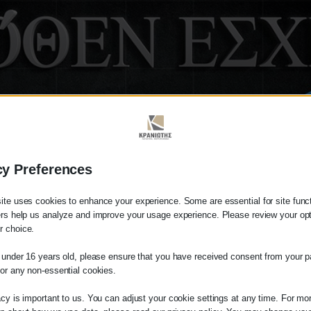
cy Preferences
ite uses cookies to enhance your experience. Some are essential for site functi
ers help us analyze and improve your usage experience. Please review your op
 choice.
e under 16 years old, please ensure that you have received consent from your p
λάτη
for any non-essential cookies.
ίτε σε οποιαδήποτε παραγγελία υπηρεσίας
acy is important to us. You can adjust your cookie settings at any time. For mo