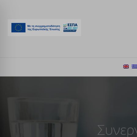
Συνερ