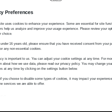
cy Preferences
ite uses cookies to enhance your experience. Some are essential for site functi
ers help us analyze and improve your usage experience. Please review your op
 choice.
e under 16 years old, please ensure that you have received consent from your p
λάτη
for any non-essential cookies.
τε σε οποιαδήποτε παραγγελία υπηρεσίας α
acy is important to us. You can adjust your cookie settings at any time. For mo
μας, παρακαλούμε επικοινωνήστε μαζί μας ε
on about how we use data, please read our privacy policy. You may change you
2510-529
, είτε μέσω email στο
es at any time by clicking on the settings button below.
es.kraniotis.gr
για να επιβεβαιώσουμε εάν
 if you choose to disable some types of cookies, it may impact your experience
 την υπόθεση σας.
he services we are able to offer.
,
Π. & Κ. Κρανιώτης
tial
ial cookies and services enable basic functions and are necessary for the prop
oning of the website. These cookies and services do not require user permissio
ing to GDPR.