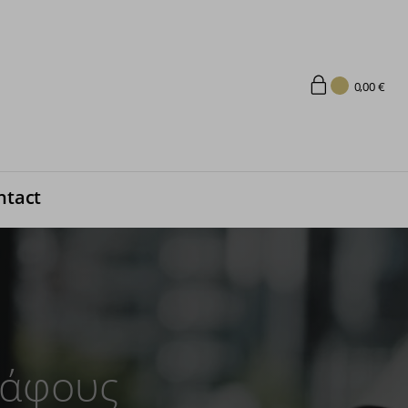
0,00
€
ntact
ράφους