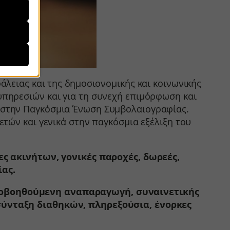
t their
ays,
ειας και της δημοσιονομικής και κοινωνικής
υπηρεσιών και για τη συνεχή επιμόρφωση και
visitors
 στην Παγκόσμια Ένωση Συμβολαιογραφίας.
τών και γενικά στην παγκόσμια εξέλιξη του
alized
ς ακινήτων, γονικές παροχές, δωρεές,
ίας.
ποβοηθούμενη αναπαραγωγή, συναινετικής
s
 σύνταξη διαθηκών, πληρεξούσια, ένορκες