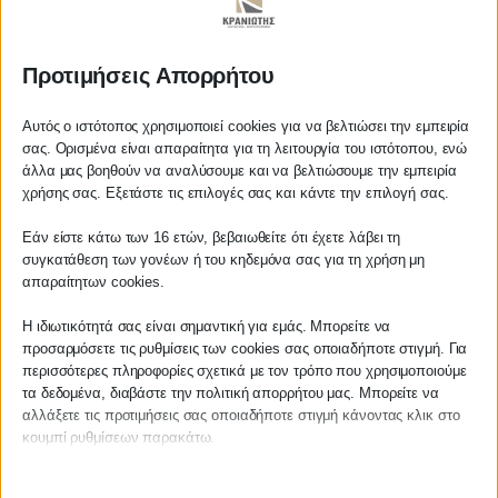
- Το «μπλοκάρισμα», αφού ολοκληρωθεί η συναλλαγή και
παραληφθούν τα προϊόντα, του χρήστη-καταναλωτή από τον
Προτιμήσεις Απορρήτου
αποστολέα των αγαθών, ώστε να καθίσταται δυσχερής η άσκηση
των δικαιωμάτων που παρέχει η νομοθεσία στον καταναλωτή για
Αυτός ο ιστότοπος χρησιμοποιεί cookies για να βελτιώσει την εμπειρία
αγορές από το διαδίκτυο.
σας. Ορισμένα είναι απαραίτητα για τη λειτουργία του ιστότοπου, ενώ
άλλα μας βοηθούν να αναλύσουμε και να βελτιώσουμε την εμπειρία
Αγαπητέ πελάτη
χρήσης σας. Εξετάστε τις επιλογές σας και κάντε την επιλογή σας.
Με τα δεδομένα αυτά, η Γενική Γραμματεία Εμπορίου και
Πριν προβείτε σε οποιαδήποτε
Προστασίας Καταναλωτή καλεί τους καταναλωτές να είναι
Εάν είστε κάτω των 16 ετών, βεβαιωθείτε ότι έχετε λάβει τη
παραγγελία υπηρεσίας από την
ιδιαίτερα προσεκτικοί στις συναλλαγές τους από μέσα κοινωνικής
συγκατάθεση των γονέων ή του κηδεμόνα σας για τη χρήση μη
ιστοσελίδα μας, παρακαλούμε
απαραίτητων cookies.
δικτύωσης και εφιστά την προσοχή στις πληροφορίες που είναι
επικοινωνήστε μαζί μας είτε
θεμιτό να αναζητούν προσυμβατικά, ως ένδειξη αξιοπιστίας του
τηλεφωνικά στο
27210 62510-529
, είτε
Η ιδιωτικότητά σας είναι σημαντική για εμάς. Μπορείτε να
προμηθευτή.
προσαρμόσετε τις ρυθμίσεις των cookies σας οποιαδήποτε στιγμή. Για
μέσω email στο
περισσότερες πληροφορίες σχετικά με τον τρόπο που χρησιμοποιούμε
info@services.kraniotis.gr
για να
τα δεδομένα, διαβάστε την πολιτική απορρήτου μας. Μπορείτε να
Πιο συγκεκριμένα, συστήνει στους καταναλωτές να μην
επιβεβαιώσουμε εάν μπορούμε να
αλλάξετε τις προτιμήσεις σας οποιαδήποτε στιγμή κάνοντας κλικ στο
αναλάβουμε την υπόθεση σας.
προχωρούν σε συναλλαγή, εφόσον δεν ενημερώνονται για τα
κουμπί ρυθμίσεων παρακάτω.
παρακάτω:
Με εκτίμηση,
Π. & Κ. Κρανιώτης
Λάβετε υπόψη ότι εάν επιλέξετε να απενεργοποιήσετε ορισμένους