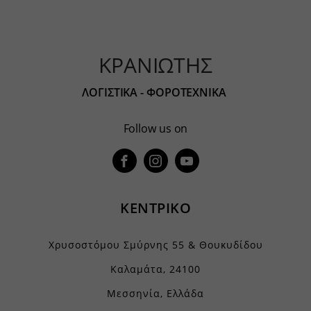
www.googletagmanager.com
chatbase_anon_id
filemanager
yith_wcms_checkout_form
ΚΡΑΝΙΩΤΗΣ
yith_wrvp_products_list
ΛΟΓΙΣΤΙΚΑ - ΦΟΡΟΤΕΧΝΙΚΑ
apps.elfsight.com
embed.aidaform.com
Follow us on
firebase.aidaform.com
kraniotis-gr.themebook.cloud
kraniotis.aidaform.com
ΚΕΝΤΡΙΚΟ
kraniotis.gr
o197999.ingest.sentry.io
Χρυσοστόμου Σμύρνης 55 & Θουκυδίδου
services.kraniotis.gr
Καλαμάτα, 24100
widget.aidaform.com
Μεσσηνία, Ελλάδα
www.ethnos.gr