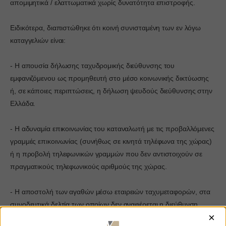
απομιμητικά / ελαττωματικά χωρίς δυνατότητα επιστροφής.
Ειδικότερα, διαπιστώθηκε ότι κοινή συνισταμένη των εν λόγω
καταγγελιών είναι:
- Η απουσία δήλωσης ταχυδρομικής διεύθυνσης του
εμφανιζόμενου ως προμηθευτή στο μέσο κοινωνικής δικτύωσης
ή, σε κάποιες περιπτώσεις, η δήλωση ψευδούς διεύθυνσης στην
Ελλάδα.
- Η αδυναμία επικοινωνίας του καταναλωτή με τις προβαλλόμενες
γραμμές επικοινωνίας (συνήθως σε κινητά τηλέφωνα της χώρας)
ή η προβολή τηλεφωνικών γραμμών που δεν αντιστοιχούν σε
πραγματικούς τηλεφωνικούς αριθμούς της χώρας.
- Η αποστολή των αγαθών μέσω εταιρειών ταχυμεταφορών, στα
συνοδευτικά δελτία των οποίων δεν αναφέρεται η διεύθυνση
×
επικοινωνίας του αποστολέα ή αναφέρεται ψευδής διεύθυνση.