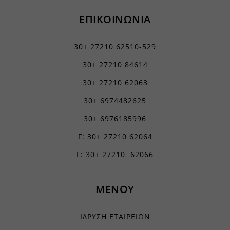
apps.elfsight.com
ΕΠΙΚΟΙΝΩΝΙΑ
embed.aidaform.com
firebase.aidaform.com
30+ 27210 62510-529
kraniotis-gr.themebook.cloud
30+ 27210 84614
kraniotis.aidaform.com
30+ 27210 62063
kraniotis.gr
30+ 6974482625
o197999.ingest.sentry.io
30+ 6976185996
services.kraniotis.gr
F: 30+ 27210 62064
widget.aidaform.com
F: 30+ 27210 62066
www.ethnos.gr
www.gstatic.com
ΜΕΝΟΥ
www.kefaloniapress.gr
www.piraeusbank.gr
ΙΔΡΥΣΗ ΕΤΑΙΡΕΙΩΝ