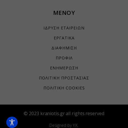
yith_wcms_checkout_form
ΜΕΝΟΥ
yith_wrvp_products_list
apps.elfsight.com
ΙΔΡΥΣΗ ΕΤΑΙΡΕΙΩΝ
embed.aidaform.com
ΕΡΓΑΤΙΚΑ
firebase.aidaform.com
ΔΙΑΦΗΜΙΣΗ
kraniotis-gr.themebook.cloud
ΠΡΟΦΙΛ
kraniotis.aidaform.com
ΕΝΗΜΕΡΩΣΗ
kraniotis.gr
ΠΟΛΙΤΙΚΗ ΠΡΟΣΤΑΣΙΑΣ
o197999.ingest.sentry.io
services.kraniotis.gr
ΠΟΛΙΤΙΚΗ COOKIES
widget.aidaform.com
www.ethnos.gr
© 2023 kraniotis.gr all rights reserved
www.gstatic.com
www.kefaloniapress.gr
Designed by Y.K.