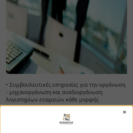
• Συμβουλευτικές υπηρεσίες για την οργάνωση
- μηχανοργάνωση και αναδιοργάνωση
λογιστηρίων εταιρειών κάθε μορφής
×
• ’Υπεύθυνη τήρηση και ενημέρωση λογιστικών
βιβλίων όλων των κατηγοριών (β΄ και γ΄
κατηγορίας)