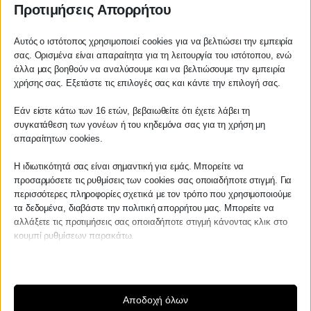
Προτιμήσεις Απορρήτου
• Επίβλεψη και Έλεγχος λογιστικών βιβλίων
κάθε κατηγορίας
Αυτός ο ιστότοπος χρησιμοποιεί cookies για να βελτιώσει την εμπειρία
σας. Ορισμένα είναι απαραίτητα για τη λειτουργία του ιστότοπου, ενώ
• Μηνιαία - Τριμηνιαία - Εξαμηνιαία κλπ
άλλα μας βοηθούν να αναλύσουμε και να βελτιώσουμε την εμπειρία
Αγαπητέ πελάτη
ενημέρωση (μέσω αναφορών - report) για την
χρήσης σας. Εξετάστε τις επιλογές σας και κάντε την επιλογή σας.
χρηματοοικονομική κατάσταση της
Πριν προβείτε σε οποιαδήποτε
Εάν είστε κάτω των 16 ετών, βεβαιωθείτε ότι έχετε λάβει τη
επιχείρησής σας
παραγγελία υπηρεσίας από την
συγκατάθεση των γονέων ή του κηδεμόνα σας για τη χρήση μη
ιστοσελίδα μας, παρακαλούμε
απαραίτητων cookies.
• Σύνταξη οικονομικών καταστάσεων
επικοινωνήστε μαζί μας είτε
(ισολογισμού κλπ)
τηλεφωνικά στο
27210 62510-529
, είτε
Η ιδιωτικότητά σας είναι σημαντική για εμάς. Μπορείτε να
προσαρμόσετε τις ρυθμίσεις των cookies σας οποιαδήποτε στιγμή. Για
μέσω email στο
• Σύνταξη δηλώσεων φορολογίας εισοδήματος
περισσότερες πληροφορίες σχετικά με τον τρόπο που χρησιμοποιούμε
info@services.kraniotis.gr
για να
Φυσικών και Νομικών προσώπων, Φ.Π.Α.,
τα δεδομένα, διαβάστε την πολιτική απορρήτου μας. Μπορείτε να
επιβεβαιώσουμε εάν μπορούμε να
αλλάξετε τις προτιμήσεις σας οποιαδήποτε στιγμή κάνοντας κλικ στο
Φ.Μ.Υ., Φ.Μ.Α.Π., Ε.Τ.ΑΚ., Ε9 κλπ.
αναλάβουμε την υπόθεση σας.
κουμπί ρυθμίσεων παρακάτω.
Με εκτίμηση,
Π. & Κ. Κρανιώτης
Λάβετε υπόψη ότι εάν επιλέξετε να απενεργοποιήσετε ορισμένους
τύπους cookies, αυτό μπορεί να επηρεάσει την εμπειρία σας στον
ιστότοπο και τις υπηρεσίες που μπορούμε να προσφέρουμε.
ΚΡΑΝΙΩΤΗΣ
Αποδοχή όλων