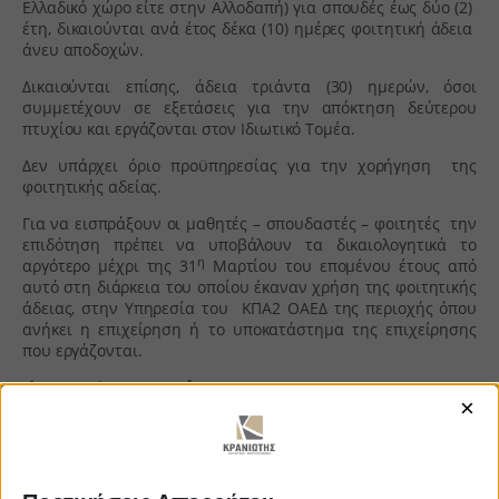
Ελλαδικό χώρο είτε στην Αλλοδαπή) για σπουδές έως δύο (2)
έτη, δικαιούνται ανά έτος δέκα (10) ημέρες φοιτητική άδεια
άνευ αποδοχών.
Δικαιούνται επίσης, άδεια τριάντα (30) ημερών, όσοι
συμμετέχουν σε εξετάσεις για την απόκτηση δεύτερου
πτυχίου και εργάζονται στον Ιδιωτικό Τομέα.
Δεν υπάρχει όριο προϋπηρεσίας για την χορήγηση της
φοιτητικής αδείας.
Για να εισπράξουν οι μαθητές – σπουδαστές – φοιτητές την
επιδότηση πρέπει να υποβάλουν τα δικαιολογητικά το
η
αργότερο μέχρι της 31
Μαρτίου του επομένου έτους από
αυτό στη διάρκεια του οποίου έκαναν χρήση της φοιτητικής
άδειας, στην Υπηρεσία του ΚΠΑ2 ΟΑΕΔ της περιοχής όπου
ανήκει η επιχείρηση ή το υποκατάστημα της επιχείρησης
που εργάζονται.
Δικαιολογητικά
×
Φωτοτυπία Δελτίου Αστυνομικής Ταυτότητας ή
Φωτοτυπία Δελτίου Ταυτότητας Ομογενούς (και από τις
δύο όψεις), για τους ΄Ελληνες και του Ομογενείς