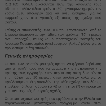
ΙΔΙΩΤΙΚΟ ΤΟΜΕΑ δικαιούνται πλην της κανονικής τους
άδειας επιπλέον άδεια τριάντα (30) εργάσιμων ημερών τον
χρόνο άνευ αποδοχών άρα και άνευ ενσήμων, για να
συμμετάσχουν στις γραπτές εξετάσεις της σχολής που
φοιτούν.
Επίσης οι σπουδαστές των ΙΕΚ που εποπτεύονται από το
Δημόσιο δικαιούνται την άδεια των τριάντα (30) ημερών
άνευ αποδοχών, καθώς και οι προπτυχιακοί φοιτητές του
Ανοικτού Πανεπιστημίου (ανεξαρτήτου ηλικίας) μόνον για τα
προβλεπόμενα έτη σπουδών.
Γενικές πληροφορίες
Οι άνω των 28 ετών φοιτητές πρέπει να φέρουν βεβαίωση
από τη σχολή τους που να αναφέρει την ημερομηνία της
πρώτης τους εγγραφής. Στην περίπτωση αυτή δικαιούνται
την άδεια των 30 ημερών άνευ αποδοχών αλλά για τα
προβλεπόμενα έτη σπουδών της κάθε σχολής συν δύο (2)
επιπλέον, δηλαδή σύνολο έξι (6) έτη ή επτά (7) αν πρόκειται
για Πολυτεχνικές ή Ιατρικές σχολές.
Οι μεταπτυχιακοί φοιτητές που εργάζονται στην Ελλάδα και
παρακολουθούν μεταπτυχιακό πρόγραμμα (τόσο στον