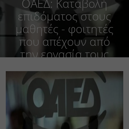
ΟΑΕΔ: Καταβολή
επιδόματος στους
μαθητές - φοιτητές
που απέχουν από
την εργασία τους
για συμμετοχή τους
στις γραπτές
εξετάσεις της
σχολής που φοιτούν