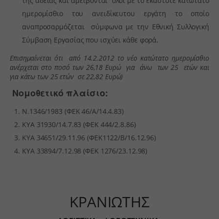
της άδειας και αμείβονται όλοι με το εκάστοτε κατώτατο
για να εμφανίζουν εξατομικευμένες διαφημίσεις. Το κάνουν
_ga_*
ημερομίσθιο του ανειδίκευτου εργάτη το οποίο
wp-settings-*
παρακολουθώντας τους επισκέπτες σε διάφορους ιστότοπους.
αναπροσαρμόζεται σύμφωνα με την Εθνική Συλλογική
mp_*_mixpanel
Εμφάνιση λεπτομερειών
wp-settings-time-*
Σύμβαση Εργασίας που ισχύει κάθε φορά.
sbjs_current
Μέσα
wp-wpml_current_admin_language_*
_fbc
Αυτά τα cookies και υπηρεσίες είναι απαραίτητα για την εμφάνιση
sbjs_current_add
Επισημαίνεται ότι από 14.2.2012 το νέο κατώτατο ημερομίσθιο
wp-wpml_current_language
ορισμένων μέσων, όπως ενσωματωμένα βίντεο, χάρτες, αναρτήσεις
ανέρχεται στο ποσό των 26,18 Ευρώ για άνω των 25 ετών και
_fbp
sbjs_first
στα κοινωνικά δίκτυα κ.λπ.
services.kraniotis.gr
για κάτω των 25 ετών σε 22,82 Ευρώ)
connect.facebook.net
Εμφάνιση λεπτομερειών
sbjs_first_add
www.services.kraniotis.gr
Νομοθετικό πλαίσιο:
Άλλες υπηρεσίες
sbjs_migrations
fonts.googleapis.com
Αυτή η κατηγορία περιλαμβάνει όλα τα cookies, τομείς και
Ν.1346/1983 (ΦΕΚ 46/Α/14.4.83)
sbjs_session
υπηρεσίες που δεν εμπίπτουν σε άλλες καθορισμένες κατηγορίες ή
ΚΥΑ 31930/14.7.83 (ΦΕΚ 444/2.8.86)
fonts.gstatic.com
δεν έχουν κατηγοριοποιηθεί σαφώς.
sbjs_udata
ΚΥΑ 34651/29.11.96 (ΦΕΚ1122/Β/16.12.96)
www.facebook.com
Εμφάνιση λεπτομερειών
region1.google-analytics.com
ΚΥΑ 33894/7.12.98 (ΦΕΚ 1276/23.12.98)
www.google.com
static.cloudflareinsights.com
*_current_step
www.youtube.com
www.google-analytics.com
borlabs-cookie
www.googletagmanager.com
ΚΡΑΝΙΩΤΗΣ
chatbase_anon_id
filemanager