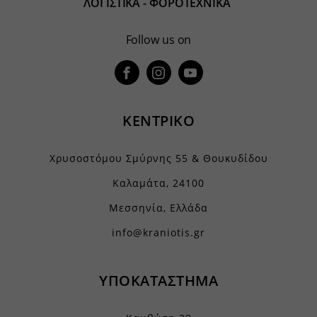
ΛΟΓΙΣΤΙΚΑ - ΦΟΡΟΤΕΧΝΙΚΑ
yith_wcms_checkout_form
yith_wrvp_products_list
Follow us on
apps.elfsight.com
embed.aidaform.com
firebase.aidaform.com
ΚΕΝΤΡΙΚΟ
kraniotis-gr.themebook.cloud
kraniotis.aidaform.com
Χρυσοστόμου Σμύρνης 55 & Θουκυδίδου
kraniotis.gr
Καλαμάτα, 24100
o197999.ingest.sentry.io
Μεσσηνία, Ελλάδα
services.kraniotis.gr
widget.aidaform.com
info@kraniotis.gr
www.ethnos.gr
www.gstatic.com
ΥΠΟΚΑΤΑΣΤΗΜΑ
www.kefaloniapress.gr