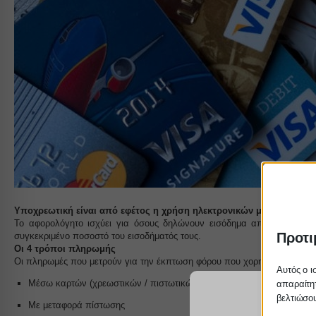
Υποχρεωτική είναι από εφέτος η χρήση ηλεκτρονικών μέσων πληρωμ
Το αφορολόγητο ισχύει για όσους δηλώνουν εισόδημα από μισθούς ή 
Προτι
συγκεκριμένο ποσοστό του εισοδήματός τους.
Οι 4 τρόποι πληρωμής
Οι πληρωμές που μετρούν για την έκπτωση φόρου που χορηγείται πρέπει
Αυτός ο ι
Μέσω καρτών (χρεωστικών / πιστωτικών/ προπληρωμένων)
απαραίτητ
βελτιώσου
Με μεταφορά πίστωσης