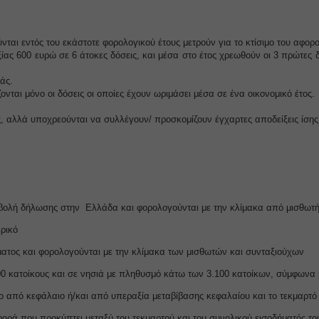
ie
τικά
e.com
τιστικά cookies συλλέγουν πληροφορίες χρήσης, επιτρέποντάς μας να αποκτ
SSID
ται εντός του εκάστοτε φορολογικού έτους μετρούν για το κτίσιμο του αφορ
ς για το πώς αλληλεπιδρούν οι επισκέπτες με τον ιστότοπό μας.
ίας 600 ευρώ σε 6 άτοκες δόσεις, και μέσα στο έτος χρεωθούν οι 3 πρώτες
merce_cart_hash
Εμφάνιση λεπτομερειών
άς.
merce_items_in_cart
τινγκ
ονται μόνο οι δόσεις οι οποίες έχουν ωριμάσει μέσα σε ένα οικονομικό έτος.
ρεσίες μάρκετινγκ χρησιμοποιούνται από διαφημιστές τρίτων για να εμφανίζου
ss_logged_in_*
ικευμένες διαφημίσεις. Το κάνουν παρακολουθώντας τους επισκέπτες σε διάφ
αλλά υποχρεούνται να συλλέγουν/ προσκομίζουν έγχαρτες αποδείξεις ίσης
ss_test_cookie
πους.
ixpanel
Εμφάνιση λεπτομερειών
commerce_session_*
rrent
ngs-*
α cookies και υπηρεσίες είναι απαραίτητα για την εμφάνιση ορισμένων μέσω
rrent_add
ngs-time-*
τωμένα βίντεο, χάρτες, αναρτήσεις στα κοινωνικά δίκτυα κ.λπ.
οβολή δήλωσης στην Ελλάδα και φορολογούνται με την κλίμακα από μισθωτή
st
_current_admin_language_*
Εμφάνιση λεπτομερειών
ρικό
.facebook.net
st_add
_current_language
 υπηρεσίες
ατος και φορολογούνται με την κλίμακα των μισθωτών και συνταξιούχων
oogleapis.com
 κατηγορία περιλαμβάνει όλα τα cookies, τομείς και υπηρεσίες που δεν εμπίπ
grations
.kraniotis.gr
καθορισμένες κατηγορίες ή δεν έχουν κατηγοριοποιηθεί σαφώς.
 κατοίκους και σε νησιά με πληθυσμό κάτω των 3.100 κατοίκων, σύμφωνα με
static.com
ssion
vices.kraniotis.gr
Εμφάνιση λεπτομερειών
 από κεφάλαιο ή/και από υπεραξία μεταβίβασης κεφαλαίου και το τεκμαρτό 
cebook.com
ata
ορά που προκύπτει μεταξύ του τεκμαρτού και του συνολικού εισοδήματός το