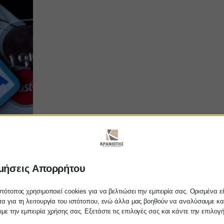
ών για το κτίσιμο του αφοροολόγητου ορίου. Όλοι οι τρόποι για συν
συντάξεις ή αγροτική δραστηριότητα και χορηγείται στην περίπτωση π
μήσεις Απορρήτου
 να γίνουν με ένα από τους ακόλουθους τρόπους:
στότοπος χρησιμοποιεί cookies για να βελτιώσει την εμπειρία σας. Ορισμένα εί
α για τη λειτουργία του ιστότοπου, ενώ άλλα μας βοηθούν να αναλύσουμε κα
με την εμπειρία χρήσης σας. Εξετάστε τις επιλογές σας και κάντε την επιλογ