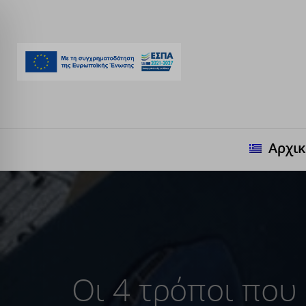
Αρχι
Οι 4 τρόποι που 