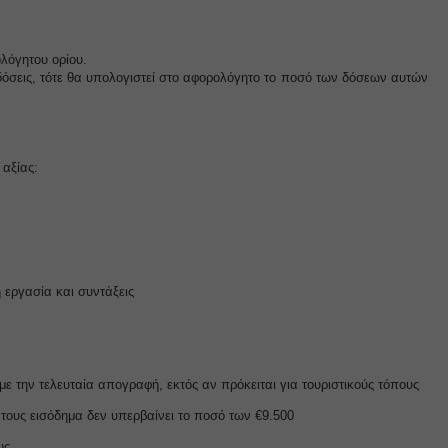
ήσουμε
ολόγητου ορίου.
 δόσεις, τότε θα υπολογιστεί στο αφορολόγητο το ποσό των δόσεων αυτών
ν
ορους
 αξίας:
ν, όπως
 εργασία και συντάξεις
τουν σε
 την τελευταία απογραφή, εκτός αν πρόκειται για τουριστικούς τόπους
τους εισόδημα δεν υπερβαίνει το ποσό των €9.500
υς