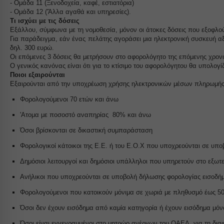
- Ομάδα 11 (Ξενοδοχεία, καφέ, εστιατόρια)
- Ομάδα 12 ('Άλλα αγαθά και υπηρεσίες).
mhcook
Αναλυ
Τι ισχύει με τις δόσεις
js.strip
Τα στα
PHPSE
Εξάλλου, σύμφωνα με τη νομοθεσία, μόνον οι άτοκες δόσεις που εξοφλούν
γνώσει
Για παράδειγμα, εάν ένας πελάτης αγοράσει μια ηλεκτρονική συσκευή αξ
woocom
δηλ. 300 ευρώ.
Οι επόμενες 3 δόσεις θα μετρήσουν στο αφορολόγητο της επόμενης χρονι
woocom
Μάρκε
Ο γενικός κανόνας είναι ότι για το κτίσιμο του αφορολόγητου θα υπολογίζ
_ga
Οι υπη
Ποιοι εξαιρούνται
wordpre
εξατομ
Εξαιρούνται από την υποχρέωση χρήσης ηλεκτρονικών μέσων πληρωμής, 
_ga_*
wordpre
ιστότο
Φορολογούμενοι 70 ετών και άνω
mp_*_m
wp_woo
'Ατομα με ποσοστό αναπηρίας 80% και άνω
sbjs_cu
Μέσα
wp-setti
Όσοι βρίσκονται σε δικαστική συμπαράσταση
_fbc
Αυτά τ
sbjs_cu
wp-setti
ενσωμα
Φορολογικοί κάτοικοι της Ε.Ε. ή του Ε.Ο.Χ που υποχρεούνται σε υπ
_fbp
sbjs_fir
wp-wpml
Δημόσιοι λειτουργοί και δημόσιοι υπάλληλοι που υπηρετούν στο εξωτε
connect
sbjs_fir
wp-wpml
Άλλες
Ανήλικοι που υποχρεούνται σε υποβολή δήλωσης φορολογίας εισοδήμ
fonts.g
Αυτή η
sbjs_mi
services
άλλες 
Φορολογούμενοι που κατοικούν μόνιμα σε χωριά με πληθυσμό έως 500
fonts.g
sbjs_se
www.ser
Όσοι δεν έχουν εισόδημα από καμία κατηγορία ή έχουν εισόδημα μόνο
www.fa
sbjs_ud
Όσοι είναι εγγεγραμμένοι στο μητρώο ανέργων του ΟΑΕΔ, για τη διαφ