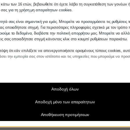
 κάτω των 16 ετών, βεβαιωθείτε ότι έχετε λάβει τη συγκατάθεση των γονέων ή
λάτη
 σας για τη χρήση μη απαραίτητων cookies.
τε σε οποιαδήποτε παραγγελία υπηρεσίας α
ότητά σας είναι σημαντική για εμάς. Μπορείτε να προσαρμόσετε τις ρυθμίσεις 
e-banking), ηλεκτρονικού πορτοφολιού (e-wallet) ή portals πληρωμών των 
μας, παρακαλούμε επικοινωνήστε μαζί μας ε
ας οποιαδήποτε στιγμή. Για περισσότερες πληροφορίες σχετικά με τον τρόπο 
2510-529
, είτε μέσω email στο
 πραγματοποιήσει δαπάνες απόκτησης αγαθών και λήψης υπηρεσιών, το ελ
ιούμε τα δεδομένα, διαβάστε την πολιτική απορρήτου μας. Μπορείτε να αλλάξ
εις σας οποιαδήποτε στιγμή κάνοντας κλικ στο κουμπί ρυθμίσεων παρακάτω.
es.kraniotis.gr
για να επιβεβαιώσουμε εάν
 την υπόθεση σας.
όψη ότι εάν επιλέξετε να απενεργοποιήσετε ορισμένους τύπους cookies, αυτ
σει την εμπειρία σας στον ιστότοπο και τις υπηρεσίες που μπορούμε να προ
,
Π. & Κ. Κρανιώτης
αίτητα
ραίτητα cookies και υπηρεσίες επιτρέπουν βασικές λειτουργίες και είναι απα
ψη για το χτίσιμο του αφορολόγητου, περιλαμβάνονται στις ακόλουθες ομά
ν ορθή λειτουργία του ιστότοπου. Αυτά τα cookies και υπηρεσίες δεν απαιτούν 
άθεση του χρήστη σύμφωνα με τον GDPR.
Αποδοχή όλων
Εμφάνιση λεπτομερειών
Αποδοχή μόνο των απαραίτητων
τούμενα
e_mid
ς και της αγοράς οχημάτων, πλην των ποδηλάτων
α cookies και υπηρεσίες είναι απαραίτητα για την ορθή λειτουργία του ιστότο
Αποθήκευση προτιμήσεων
η τους απαιτεί τη συγκατάθεση του χρήστη. Αυτό μπορεί να περιλαμβάνει, αλ
_sid
 αγοράς σκαφών, αεροπλάνων και αεροσκαφών
ίζεται σε: πύλες πληρωμής, υπηρεσίες captcha, ενσωματωμένες υπηρεσίες κ
NT
Εμφάνιση λεπτομερειών