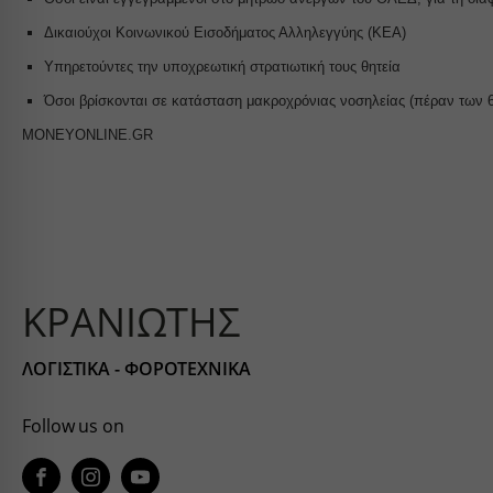
www.go
*_curre
region1
Δικαιούχοι Κοινωνικού Εισοδήματος Αλληλεγγύης (ΚΕΑ)
www.yo
borlabs
static.c
Υπηρετούντες την υποχρεωτική στρατιωτική τους θητεία
chatbas
www.goo
Όσοι βρίσκονται σε κατάσταση μακροχρόνιας νοσηλείας (πέραν των 
fileman
www.go
MONEYONLINE.GR
yith_w
yith_wr
apps.el
embed.
firebas
ΚΡΑΝΙΩΤΗΣ
kraniot
kraniot
ΛΟΓΙΣΤΙΚΑ - ΦΟΡΟΤΕΧΝΙΚΑ
kranioti
o197999
Follow us on
services
widget.