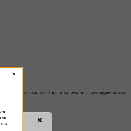
×
αλλαγές.
ου πληρωθούν με ηλεκτρονικό τρόπο δαπάνες που αντιστοιχούν σε ένα
ναι
ι να
ή σας.