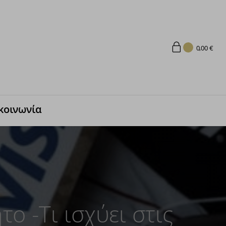
0,00
€
κοινωνία
ο -Τι ισχύει στις